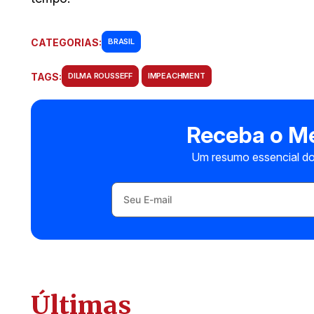
CATEGORIAS:
BRASIL
TAGS:
DILMA ROUSSEFF
IMPEACHMENT
Receba o Me
Um resumo essencial do
Últimas