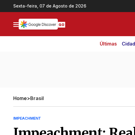
Ir direto pro conteúdo
Sexta-feira, 07 de Agosto de 2026
Últimas
Cida
Home
>
Brasil
IMPEACHMENT
Impeachment: Reale