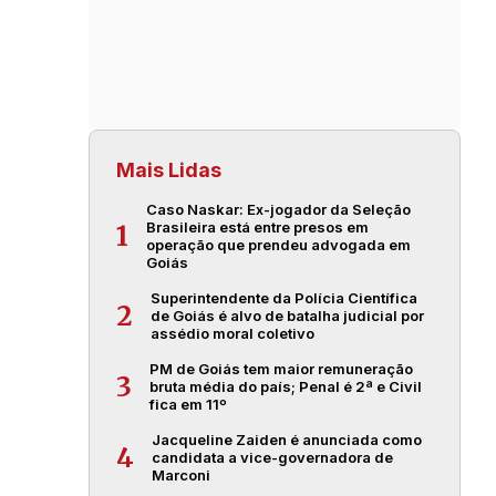
Mais Lidas
Caso Naskar: Ex-jogador da Seleção
Brasileira está entre presos em
1
operação que prendeu advogada em
Goiás
Superintendente da Polícia Científica
2
de Goiás é alvo de batalha judicial por
assédio moral coletivo
PM de Goiás tem maior remuneração
3
bruta média do país; Penal é 2ª e Civil
fica em 11º
Jacqueline Zaiden é anunciada como
4
candidata a vice-governadora de
Marconi