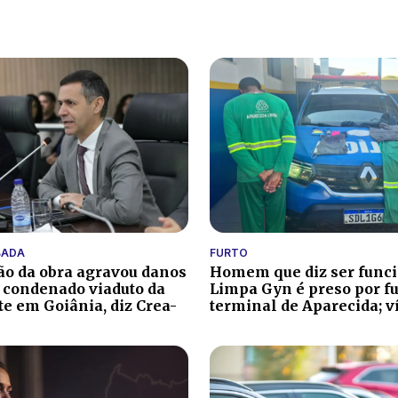
BADA
FURTO
ão da obra agravou danos
Homem que diz ser funci
r condenado viaduto da
Limpa Gyn é preso por f
te em Goiânia, diz Crea-
terminal de Aparecida; v