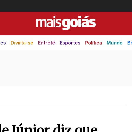
des
Divirta-se
Entretê
Esportes
Política
Mundo
Br
 Júnior diz que