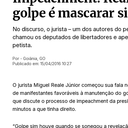
golpe é mascarar si
No discurso, o jurista – um dos autores do
chamou os deputados de libertadores e ap
petista.
Por
- Goiânia, GO
Ir direto pra matéria
Publicado em:
15/04/2016 10:27
O jurista Miguel Reale Júnior começou sua fala 
de manifestantes favoráveis à manutenção do gov
que discute o processo de impeachment da presi
minutos a que tinha direito.
“Golpe sim houve quando se sonegou a revelaçã