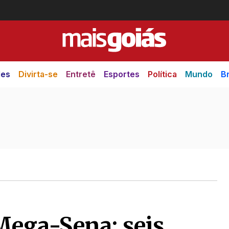
des
Divirta-se
Entretê
Esportes
Política
Mundo
Br
Mega-Sena: seis