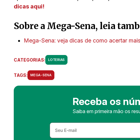
dicas aqui!
Sobre a Mega-Sena, leia tam
Mega-Sena: veja dicas de como acertar mai
CATEGORIAS:
LOTERIAS
TAGS:
MEGA-SENA
Receba os nú
Saiba em primeira mão os resu