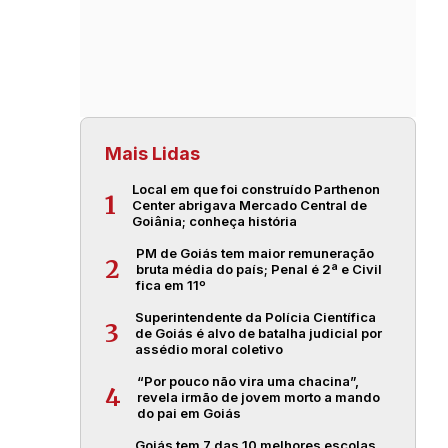
Mais Lidas
Local em que foi construído Parthenon
1
Center abrigava Mercado Central de
Goiânia; conheça história
PM de Goiás tem maior remuneração
2
bruta média do país; Penal é 2ª e Civil
fica em 11º
Superintendente da Polícia Científica
3
de Goiás é alvo de batalha judicial por
assédio moral coletivo
“Por pouco não vira uma chacina”,
4
revela irmão de jovem morto a mando
do pai em Goiás
Goiás tem 7 das 10 melhores escolas