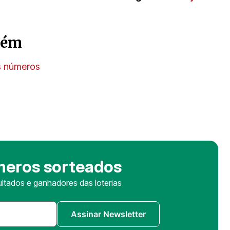
bém
s números
meros sorteados
ltados e ganhadores das loterias
Assinar Newsletter