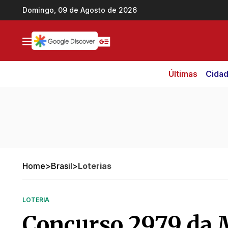
Ir direto pro conteúdo
Domingo, 09 de Agosto de 2026
Últimas
Cida
Home
>
Brasil
>
Loterias
LOTERIA
Concurso 2979 da 