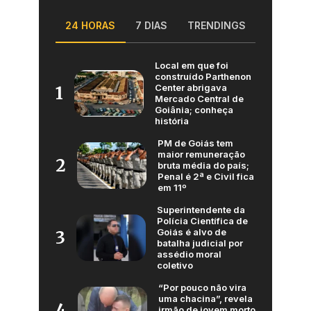
24 HORAS
7 DIAS
TRENDINGS
Local em que foi
construído Parthenon
Center abrigava
1
Mercado Central de
Goiânia; conheça
história
PM de Goiás tem
maior remuneração
2
bruta média do país;
Penal é 2ª e Civil fica
em 11º
Superintendente da
Polícia Científica de
Goiás é alvo de
3
batalha judicial por
assédio moral
coletivo
“Por pouco não vira
uma chacina”, revela
4
irmão de jovem morto