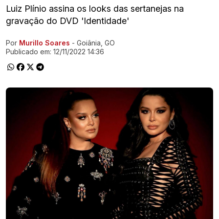
Luiz Plínio assina os looks das sertanejas na
gravação do DVD 'Identidade'
Por
Murillo Soares
- Goiânia, GO
Ir direto pra matéria
Publicado em:
12/11/2022 14:36