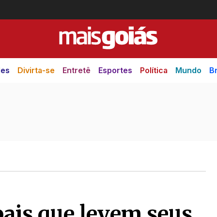
des
Divirta-se
Entretê
Esportes
Política
Mundo
Br
pais que levem seus