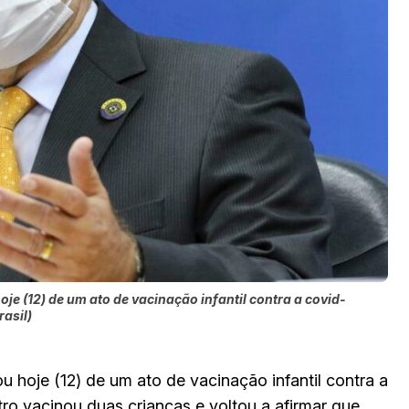
je (12) de um ato de vacinação infantil contra a covid-
asil)
u hoje (12) de um ato de vacinação infantil contra a
ro vacinou duas crianças e voltou a afirmar que,