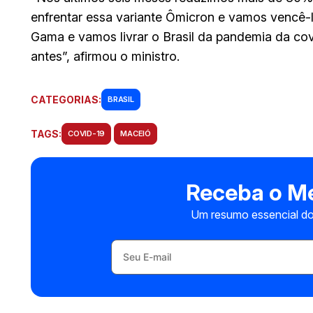
enfrentar essa variante Ômicron e vamos vencê
Gama e vamos livrar o Brasil da pandemia da cov
antes”, afirmou o ministro.
CATEGORIAS:
BRASIL
TAGS:
COVID-19
MACEIÓ
Receba o Me
Um resumo essencial do