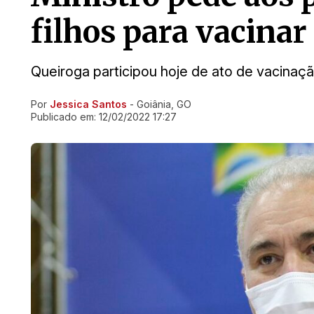
filhos para vacinar
Queiroga participou hoje de ato de vacinaç
Por
Jessica Santos
- Goiânia, GO
Ir direto pra matéria
Publicado em:
12/02/2022 17:27