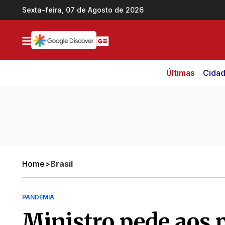
Ir direto pro conteúdo
Sexta-feira, 07 de Agosto de 2026
Últimas
Cida
Home
>
Brasil
PANDEMIA
Ministro pede aos 