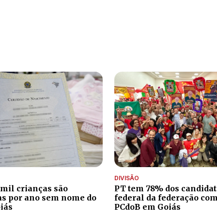
DIVISÃO
 mil crianças são
PT tem 78% dos candidat
as por ano sem nome do
federal da federação com
iás
PCdoB em Goiás