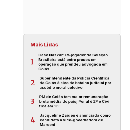
Mais Lidas
Caso Naskar: Ex-jogador da Seleção
Brasileira está entre presos em
1
operação que prendeu advogada em
Goiás
Superintendente da Polícia Científica
2
de Goiás é alvo de batalha judicial por
assédio moral coletivo
PM de Goiás tem maior remuneração
3
bruta média do país; Penal é 2ª e Civil
fica em 11º
Jacqueline Zaiden é anunciada como
4
candidata a vice-governadora de
Marconi