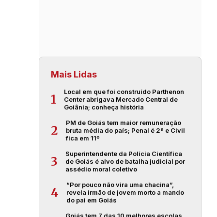
Mais Lidas
Local em que foi construído Parthenon
1
Center abrigava Mercado Central de
Goiânia; conheça história
PM de Goiás tem maior remuneração
2
bruta média do país; Penal é 2ª e Civil
fica em 11º
Superintendente da Polícia Científica
3
de Goiás é alvo de batalha judicial por
assédio moral coletivo
“Por pouco não vira uma chacina”,
4
revela irmão de jovem morto a mando
do pai em Goiás
Goiás tem 7 das 10 melhores escolas