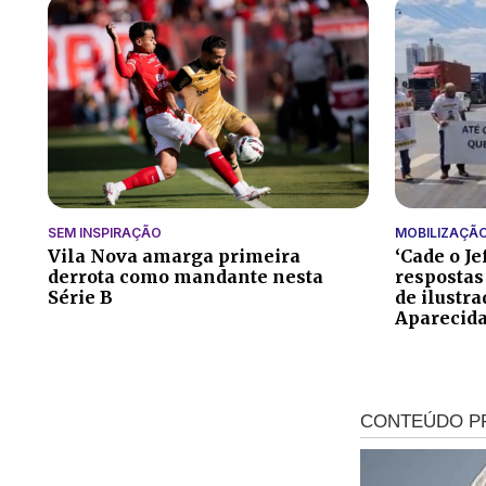
SEM INSPIRAÇÃO
MOBILIZAÇÃ
Vila Nova amarga primeira
‘Cade o Je
derrota como mandante nesta
respostas
Série B
de ilustr
Aparecid