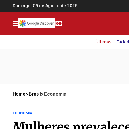
Ir direto pro conteúdo
Domingo, 09 de Agosto de 2026
Últimas
Cida
Home
>
Brasil
>
Economia
ECONOMIA
Mulheres prevalec