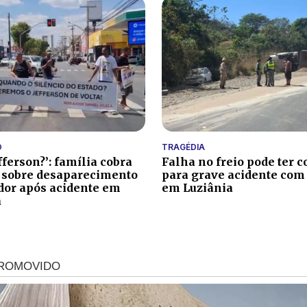
O
TRAGÉDIA
fferson?’: família cobra
Falha no freio pode ter c
 sobre desaparecimento
para grave acidente com
ador após acidente em
em Luziânia
a