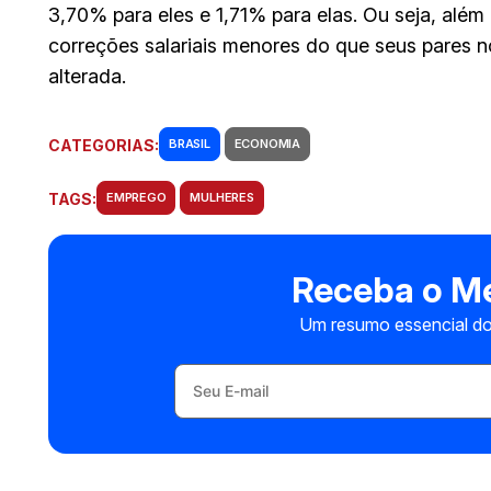
3,70% para eles e 1,71% para elas. Ou seja, al
correções salariais menores do que seus pares n
alterada.
CATEGORIAS:
BRASIL
ECONOMIA
TAGS:
EMPREGO
MULHERES
Receba o Me
Um resumo essencial do