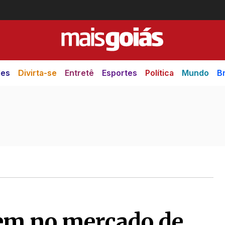
des
Divirta-se
Entretê
Esportes
Política
Mundo
Br
em no mercado de