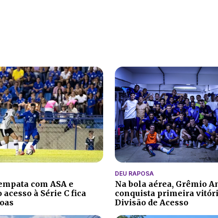
DEU RAPOSA
 empata com ASA e
Na bola aérea, Grêmio A
 acesso à Série C fica
conquista primeira vitór
oas
Divisão de Acesso