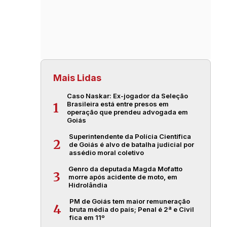
Mais Lidas
Caso Naskar: Ex-jogador da Seleção
Brasileira está entre presos em
1
operação que prendeu advogada em
Goiás
Superintendente da Polícia Científica
2
de Goiás é alvo de batalha judicial por
assédio moral coletivo
Genro da deputada Magda Mofatto
3
morre após acidente de moto, em
Hidrolândia
PM de Goiás tem maior remuneração
4
bruta média do país; Penal é 2ª e Civil
fica em 11º