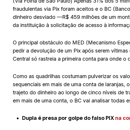
(Via Folha de São Paulo) Apenas 31% dos 5 milh
fraudulentas via Pix foram aceitos e o BC (Ban
dinheiro desviado —R$ 459 milhões de um monta
da instituição à solicitação de acesso à informaç
O principal obstáculo do MED (Mecanismo Especi
pedir a devolução de um Pix após serem vítimas
Central só rastreia a primeira conta para onde o d
Como as quadrilhas costumam pulverizar os valor
sequenciais em mais de uma conta de laranjas, o
trajeto do dinheiro ao longo de cinco níveis de t
em mais de uma conta, o BC vai analisar todas e
Dupla é presa por golpe do falso PIX
na co