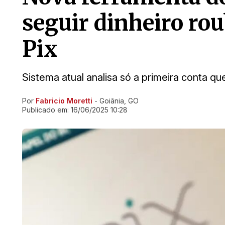
seguir dinheiro ro
Pix
Sistema atual analisa só a primeira conta qu
Por
Fabricio Moretti
- Goiânia, GO
Ir direto pra matéria
Publicado em:
16/06/2025 10:28