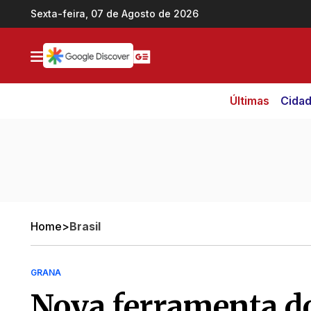
Ir direto pro conteúdo
Sexta-feira, 07 de Agosto de 2026
Últimas
Cida
Home
>
Brasil
GRANA
Nova ferramenta do