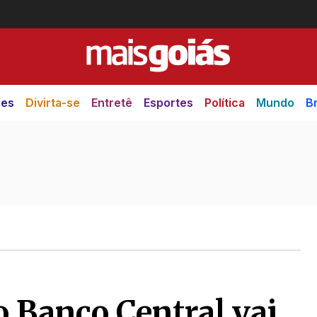
des
Divirta-se
Entretê
Esportes
Política
Mundo
Br
 Banco Central vai