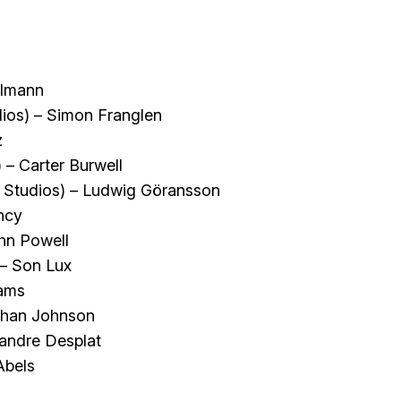
elmann
ios) – Simon Franglen
z
 – Carter Burwell
 Studios) – Ludwig Göransson
ncy
hn Powell
– Son Lux
iams
athan Johnson
xandre Desplat
Abels