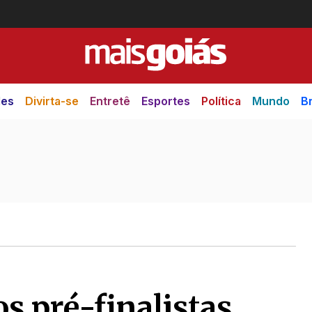
des
Divirta-se
Entretê
Esportes
Política
Mundo
Br
os pré-finalistas