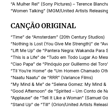
“A Mulher Rei” (Sony Pictures) – Terence Blanch
“Women Talking” (MGM/United Artists Releasing)
CANÇÃO ORIGINAL
“Time” de “Amsterdam” (20th Century Studios)
“Nothing is Lost (You Give Me Strength)” de “A
“Lift Me Up” de “Pantera Negra: Wakanda Para 
“This is a Life” de “Tudo em Todo Lugar Ao M
“Ciao Papa” de “Pinóquio por Guillermo del Toro”
“Til You’re Home” de “Um Homem Chamado Otto
“Naatu Naatu” de “RRR” (Variance Films)
“My Mind & Me” de “Selena Gomez: My Mind & Me
“Good Afternoon” de “Spirited – Um Conto de Nat
“Applause” de “Tell It Like a Woman” (Samuel G
“Stand Up” de “Till” (Orion/United Artists Releas