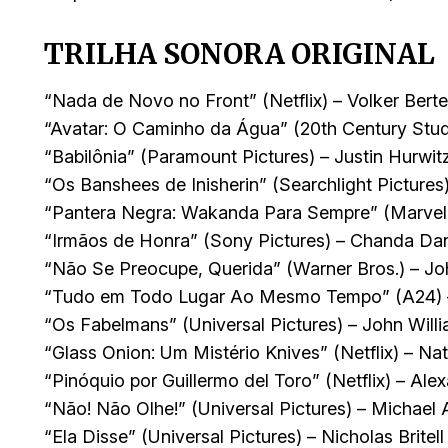
TRILHA SONORA ORIGINAL
“Nada de Novo no Front” (Netflix) – Volker Bert
“Avatar: O Caminho da Água” (20th Century Stud
“Babilônia” (Paramount Pictures) – Justin Hurwit
“Os Banshees de Inisherin” (Searchlight Pictures)
“Pantera Negra: Wakanda Para Sempre” (Marvel
“Irmãos de Honra” (Sony Pictures) – Chanda Da
“Não Se Preocupe, Querida” (Warner Bros.) – Jo
“Tudo em Todo Lugar Ao Mesmo Tempo” (A24) 
“Os Fabelmans” (Universal Pictures) – John Will
“Glass Onion: Um Mistério Knives” (Netflix) – N
“Pinóquio por Guillermo del Toro” (Netflix) – Ale
“Não! Não Olhe!” (Universal Pictures) – Michael 
“Ela Disse” (Universal Pictures) – Nicholas Britell