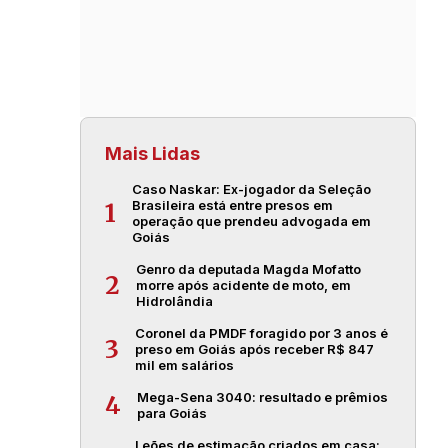
Mais Lidas
Caso Naskar: Ex-jogador da Seleção
Brasileira está entre presos em
1
operação que prendeu advogada em
Goiás
Genro da deputada Magda Mofatto
2
morre após acidente de moto, em
Hidrolândia
Coronel da PMDF foragido por 3 anos é
3
preso em Goiás após receber R$ 847
mil em salários
Mega-Sena 3040: resultado e prêmios
4
para Goiás
Leões de estimação criados em casa: