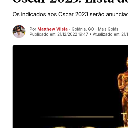
Os indicados aos Oscar 2023 serão anuncia
Ir direto pra matéria
Por
Matthew Vilela
- Goiânia, GO - Mais Goiás
Publicado em:
21/12/2022 19:47
• Atualizado em:
21/