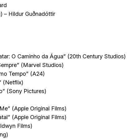
ard
 – Hildur Guðnadóttir
vatar: O Caminho da Água” (20th Century Studios)
Sempre” (Marvel Studios)
esmo Tempo” (A24)
 (Netflix)
” (Sony Pictures)
” (Apple Original Films)
al” (Apple Original Films)
oldwyn Films)
ing)