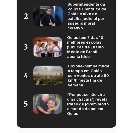
Superintendente da
Polícia Científica de
Goiás é alvo de
2
batalha judicial por
assédio moral
coletivo
Goiás tem 7 das 10
melhores escolas
3
públicas de Ensino
Médio do Brasil,
aponta Ideb
Ciclone-bomba muda
o tempo em Goiás
4
com ventos de até 60
km/h neste fim de
semana
“Por pouco não vira
uma chacina”, revela
5
irmão de jovem morto
a mando do pai em
Goiás