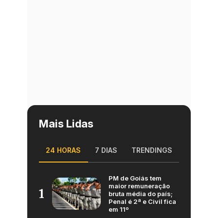
Mais Lidas
24 HORAS
7 DIAS
TRENDINGS
PM de Goiás tem
maior remuneração
1
bruta média do país;
Penal é 2ª e Civil fica
em 11º