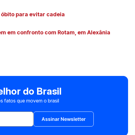
 óbito para evitar cadeia
rem em confronto com Rotam, em Alexânia
lhor do Brasil
s fatos que movem o brasil
Assinar Newsletter