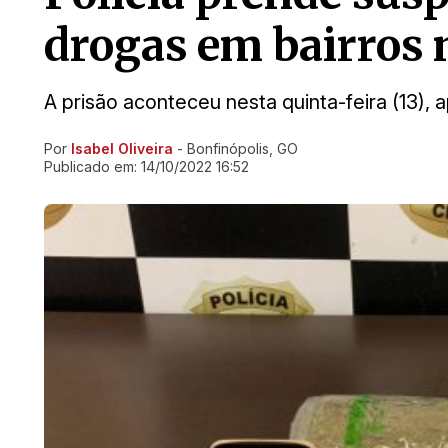
drogas em bairros 
A prisão aconteceu nesta quinta-feira (13),
Por
Isabel Oliveira
- Bonfinópolis, GO
Ir direto pra matéria
Publicado em:
14/10/2022 16:52