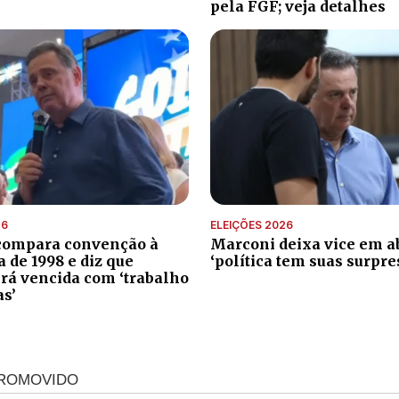
pela FGF; veja detalhes
26
ELEIÇÕES 2026
compara convenção à
Marconi deixa vice em ab
de 1998 e diz que
‘política tem suas surpre
erá vencida com ‘trabalho
as’