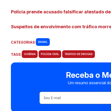
Polícia prende acusado falsificar atestado de
Suspeitos de envolvimento com tráfico mor
CATEGORIAS:
BRASIL
TAGS:
GOIÂNIA
POLÍCIA CIVIL
TRÁFICO DE DROGAS
Receba o Me
Um resumo essencial do