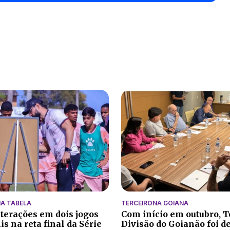
A TABELA
TERCEIRONA GOIANA
lterações em dois jogos
Com início em outubro, T
s na reta final da Série
Divisão do Goianão foi d