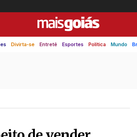
des
Divirta-se
Entretê
Esportes
Política
Mundo
Br
eito de vender