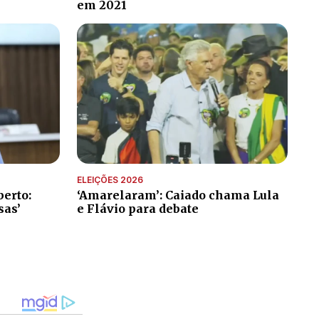
em 2021
ELEIÇÕES 2026
erto:
‘Amarelaram’: Caiado chama Lula
sas’
e Flávio para debate