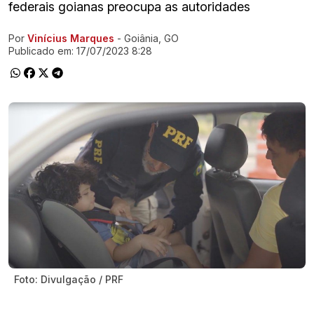
federais goianas preocupa as autoridades
Por
Vinícius Marques
- Goiânia, GO
Ir direto pra matéria
Publicado em:
17/07/2023 8:28
Foto: Divulgação / PRF