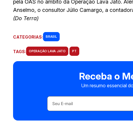
pela OAS no âmbito da Operação Lava Jato. Alé
Anselmo, o consultor Júlio Camargo, a contador
(Do Terra)
CATEGORIAS:
BRASIL
TAGS:
OPERAÇÃO LAVA JATO
PT
Receba o Me
Um resumo essencial do