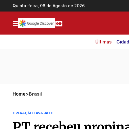
Ir direto pro conteúdo
Quinta-feira, 06 de Agosto de 2026
Últimas
Cida
Home
>
Brasil
OPERAÇÃO LAVA JATO
PT recebeu propina