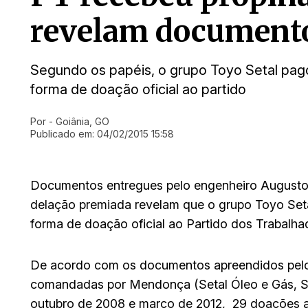
revelam document
Segundo os papéis, o grupo Toyo Setal pag
forma de doação oficial ao partido
Por
- Goiânia, GO
Ir direto pra matéria
Publicado em:
04/02/2015 15:58
Documentos entregues pelo engenheiro Augusto
delação premiada revelam que o grupo Toyo Seta
forma de doação oficial ao Partido dos Trabalha
De acordo com os documentos apreendidos pelo M
comandadas por Mendonça (Setal Óleo e Gás, Se
outubro de 2008 e março de 2012, 29 doações ao