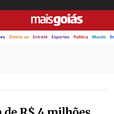
des
Divirta-se
Entretê
Esportes
Política
Mundo
Br
 de R$ 4 milhões,