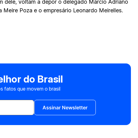
m dele, voltam a depor o delegado Márcio Adriano
a Meire Poza e o empresário Leonardo Meirelles.
lhor do Brasil
s fatos que movem o brasil
Assinar Newsletter