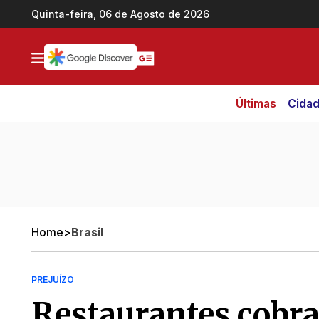
Ir direto pro conteúdo
Quinta-feira, 06 de Agosto de 2026
Últimas
Cida
Home
>
Brasil
PREJUÍZO
Restaurantes cobra