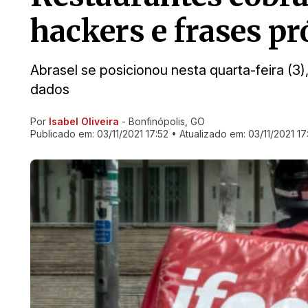
hackers e frases p
Abrasel se posicionou nesta quarta-feira (
dados
Por
Isabel Oliveira
- Bonfinópolis, GO
Ir direto pra matéria
Publicado em:
03/11/2021 17:52
• Atualizado em:
03/11/2021 17