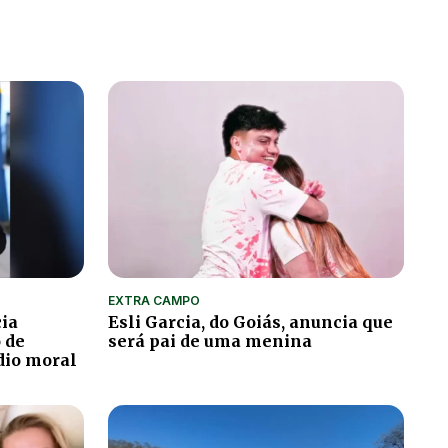
EXTRA CAMPO
cia
Esli Garcia, do Goiás, anuncia que
o de
será pai de uma menina
édio moral