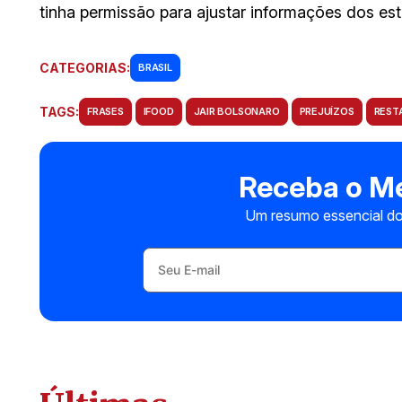
tinha permissão para ajustar informações dos es
CATEGORIAS:
BRASIL
TAGS:
FRASES
IFOOD
JAIR BOLSONARO
PREJUÍZOS
REST
Receba o Me
Um resumo essencial do