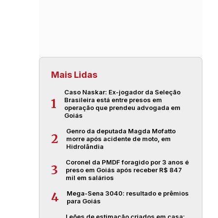
Mais Lidas
Caso Naskar: Ex-jogador da Seleção
Brasileira está entre presos em
1
operação que prendeu advogada em
Goiás
Genro da deputada Magda Mofatto
2
morre após acidente de moto, em
Hidrolândia
Coronel da PMDF foragido por 3 anos é
3
preso em Goiás após receber R$ 847
mil em salários
Mega-Sena 3040: resultado e prêmios
4
para Goiás
Leões de estimação criados em casa: