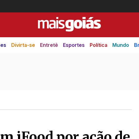
des
Divirta-se
Entretê
Esportes
Política
Mundo
Br
m iFood por ação de