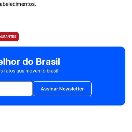
tabelecimentos.
AURANTES
lhor do Brasil
s fatos que movem o brasil
Assinar Newsletter