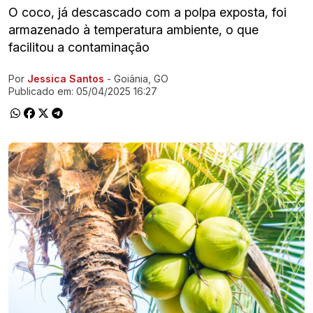
O coco, já descascado com a polpa exposta, foi
armazenado à temperatura ambiente, o que
facilitou a contaminação
Por
Jessica Santos
- Goiânia, GO
Ir direto pra matéria
Publicado em:
05/04/2025 16:27