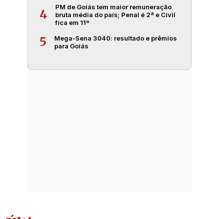
PM de Goiás tem maior remuneração
4
bruta média do país; Penal é 2ª e Civil
fica em 11º
Mega-Sena 3040: resultado e prêmios
5
para Goiás