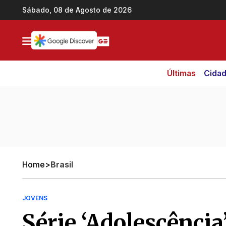
Ir direto pro conteúdo
Sábado, 08 de Agosto de 2026
Últimas
Cida
Home
>
Brasil
JOVENS
Série ‘Adolescência