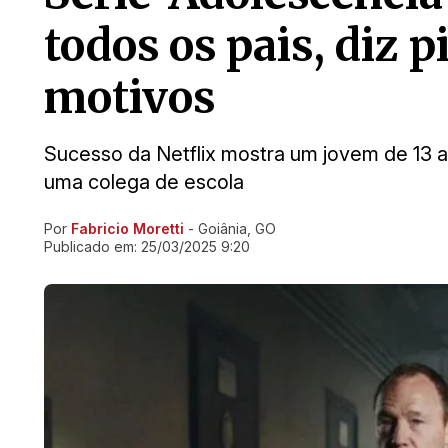
todos os pais, diz p
motivos
Sucesso da Netflix mostra um jovem de 13 
uma colega de escola
Por
Fabricio Moretti
- Goiânia, GO
Ir direto pra matéria
Publicado em:
25/03/2025 9:20