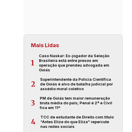
Mais Lidas
Caso Naskar: Ex-jogador da Seleção
Brasileira está entre presos em
1
operação que prendeu advogada em
Goiás
Superintendente da Polícia Científica
2
de Goiás é alvo de batalha judicial por
assédio moral coletivo
PM de Goiás tem maior remuneração
3
bruta média do país; Penal é 2ª e Civil
fica em 11º
TCC de estudante de Direito com título
4
“Antes Elize do que Eliza” repercute
nas redes sociais