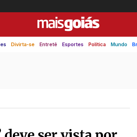
des
Divirta-se
Entretê
Esportes
Política
Mundo
Br
’ deve ser vista por