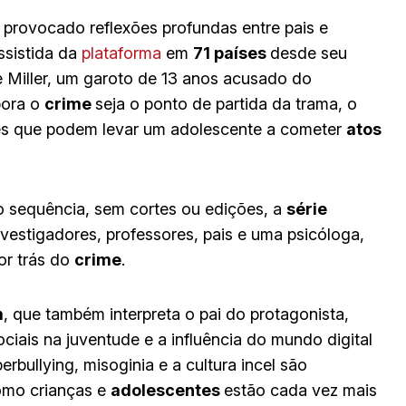
m provocado reflexões profundas entre pais e
ssistida da
plataforma
em
71 países
desde seu
e Miller, um garoto de 13 anos acusado do
bora o
crime
seja o ponto de partida da trama, o
ores que podem levar um adolescente a cometer
atos
 sequência, sem cortes ou edições, a
série
vestigadores, professores, pais e uma psicóloga,
or trás do
crime
.
m
, que também interpreta o pai do protagonista,
ciais na juventude e a influência do mundo digital
rbullying, misoginia e a cultura incel são
omo crianças e
adolescentes
estão cada vez mais