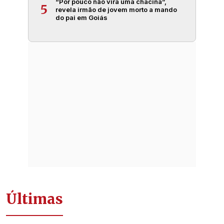
“Por pouco não vira uma chacina”,
5
revela irmão de jovem morto a mando
do pai em Goiás
Últimas