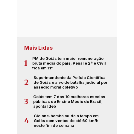
Mais Lidas
PM de Goiás tem maior remuneração
1
bruta média do país; Penal é 2ª e Civil
fica em 11º
Superintendente da Polícia Científica
2
de Goiás é alvo de batalha judicial por
assédio moral coletivo
Goiás tem 7 das 10 melhores escolas
3
públicas de Ensino Médio do Brasil,
aponta Ideb
Ciclone-bomba muda o tempo em
4
Goiás com ventos de até 60 km/h
neste fim de semana