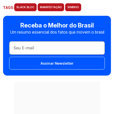
TAGS:
BLACK BLOC
MANIFESTAÇÃO
SININHO
Receba o Melhor do Brasil
Um resumo essencial dos fatos que movem o brasil
Assinar Newsletter