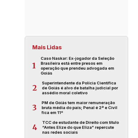
Mais Lidas
Caso Naskar: Ex-jogador da Seleção
Brasileira está entre presos em
1
operação que prendeu advogada em
Goiás
Superintendente da Polícia Científica
2
de Goiás é alvo de batalha judicial por
assédio moral coletivo
PM de Goiás tem maior remuneração
3
bruta média do país; Penal é 2ª e Civil
fica em 11º
TCC de estudante de Direito com título
4
“Antes Elize do que Eliza” repercute
nas redes sociais