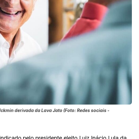
kmin derivada da Lava Jato (Foto: Redes sociais -
ndicado pelo presidente eleito Luiz Inácio Lula da