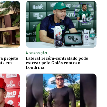
À DISPOSIÇÃO
a projeto
Lateral recém-contratado pode
hts em
estrear pelo Goiás contra o
Londrina