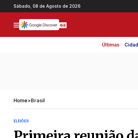
Ir direto pro conteúdo
Sábado, 08 de Agosto de 2026
Últimas
Cida
Home
>
Brasil
ELEIÕES
Primeira reunião d