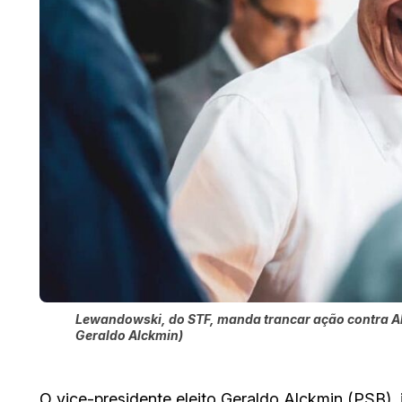
Lewandowski, do STF, manda trancar ação contra Alc
Geraldo Alckmin)
O vice-presidente eleito Geraldo Alckmin (PSB), i