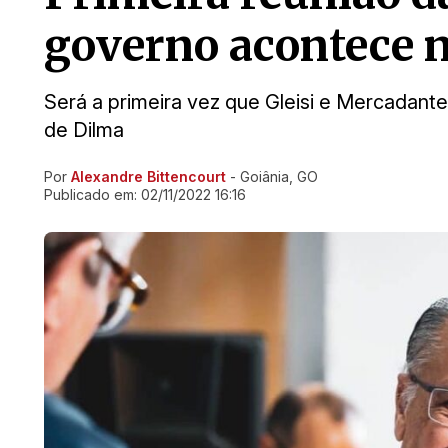
governo acontece ne
Será a primeira vez que Gleisi e Mercadant
de Dilma
Por
Alexandre Bittencourt
- Goiânia, GO
Ir direto pra matéria
Publicado em:
02/11/2022 16:16