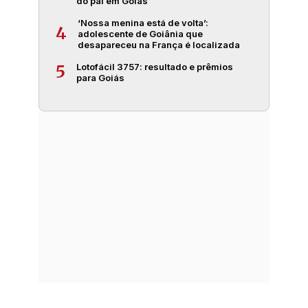
do pai em Goiás
‘Nossa menina está de volta’:
4
adolescente de Goiânia que
desapareceu na França é localizada
Lotofácil 3757: resultado e prêmios
5
para Goiás