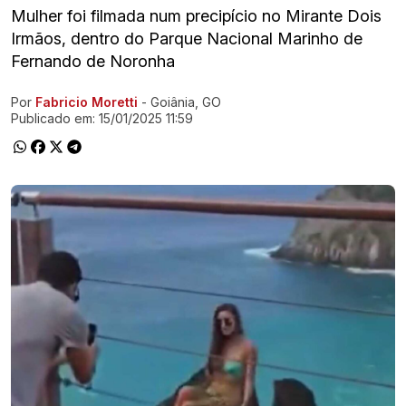
Mulher foi filmada num precipício no Mirante Dois
Irmãos, dentro do Parque Nacional Marinho de
Fernando de Noronha
Por
Fabricio Moretti
- Goiânia, GO
Ir direto pra matéria
Publicado em:
15/01/2025 11:59