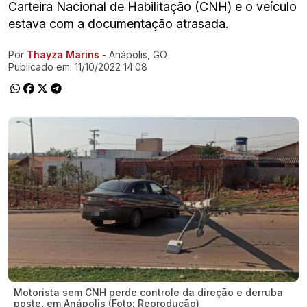
Carteira Nacional de Habilitação (CNH) e o veículo
estava com a documentação atrasada.
Por
Thayza Marins
- Anápolis, GO
Ir direto pra matéria
Publicado em:
11/10/2022 14:08
Motorista sem CNH perde controle da direção e derruba
poste, em Anápolis (Foto: Reprodução)