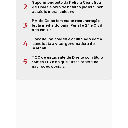
Superintendente da Polícia Científica
2
de Goiás é alvo de batalha judicial por
assédio moral coletivo
PM de Goiás tem maior remuneração
3
bruta média do país; Penal é 2ª e Civil
fica em 11º
Jacqueline Zaiden é anunciada como
4
candidata a vice-governadora de
Marconi
TCC de estudante de Direito com título
5
“Antes Elize do que Eliza” repercute
nas redes sociais