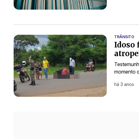
TRÂNSITO
Idoso 
atrope
Testemunha
momento qu
há 3 anos