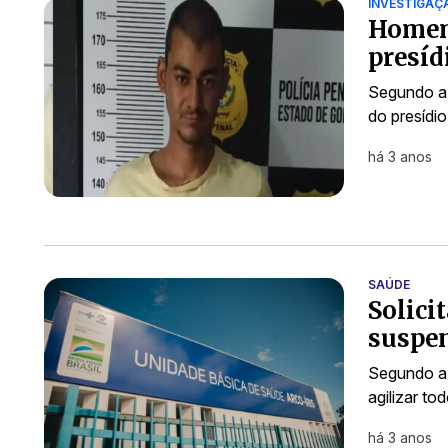
INVESTIGAÇ
Homem 
presíd
Segundo a 
do presídio
há 3 anos
SAÚDE
Solici
suspe
Segundo a 
agilizar t
há 3 anos