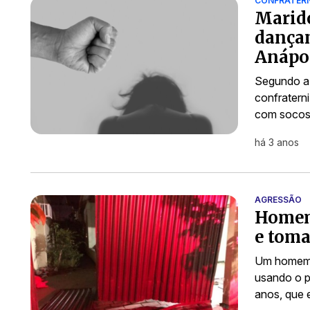
CONFRATER
Marido
dançan
Anápo
Segundo a 
confratern
com socos
há 3 anos
AGRESSÃO
Homem 
e toma
Um homem d
usando o pr
anos, que