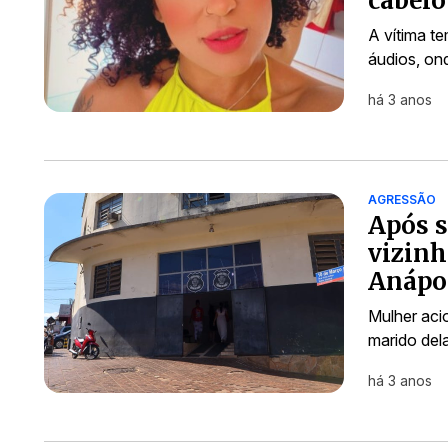
cabelo
A vítima t
áudios, on
há 3 anos
AGRESSÃO
Após s
vizin
Anápo
Mulher aci
marido del
há 3 anos