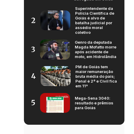
Superintendente da
Polícia Científica de
Goiás é alvo de
2
batalha judicial por
assédio moral
coletivo
Genro da deputada
Magda Mofatto morre
3
após acidente de
moto, em Hidrolândia
PM de Goiás tem
maior remuneração
4
bruta média do país;
Penal é 2ª e Civil fica
em 11º
Mega-Sena 3040:
5
resultado e prêmios
para Goiás