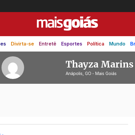
des
Divirta-se
Entretê
Esportes
Política
Mundo
Br
Thayza Marins
Anápolis, GO
- Mais Goiás
ins