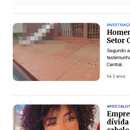
INVESTIGAÇ
Homem
Setor 
Segundo a 
testemunha
Central.
há 3 anos
APÓS CALO
Empres
dívida