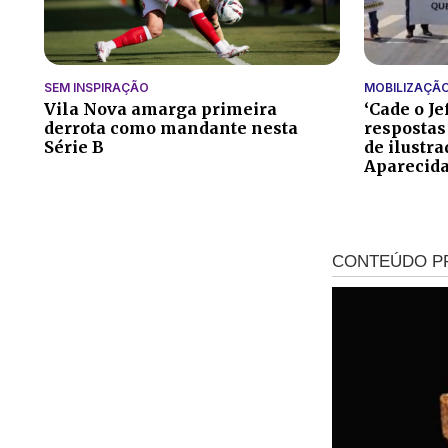
SEM INSPIRAÇÃO
MOBILIZAÇÃ
Vila Nova amarga primeira
‘Cade o Je
derrota como mandante nesta
respostas
Série B
de ilustr
Aparecid