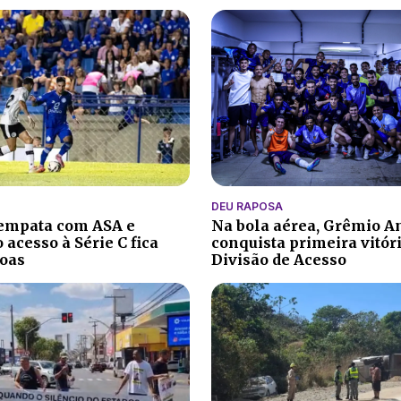
DEU RAPOSA
 empata com ASA e
Na bola aérea, Grêmio A
 acesso à Série C fica
conquista primeira vitór
oas
Divisão de Acesso