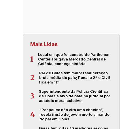
Mais Lidas
Local em que foi construído Parthenon
1
Center abrigava Mercado Central de
Goiânia; conheça história
PM de Goiás tem maior remuneração
2
bruta média do país; Penal é 2ª e Civil
fica em 11º
Superintendente da Polícia Científica
3
de Goiás é alvo de batalha judicial por
assédio moral coletivo
“Por pouco não vira uma chacina”,
4
revela irmão de jovem morto a mando
do pai em Goiás
Goiás tem 7 das 10 melhores escolas