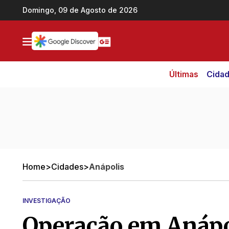
Ir direto pro conteúdo
Domingo, 09 de Agosto de 2026
Últimas
Cida
Home
>
Cidades
>
Anápolis
INVESTIGAÇÃO
Operação em Anápo