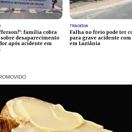
O
TRAGÉDIA
fferson?’: família cobra
Falha no freio pode ter c
 sobre desaparecimento
para grave acidente com
ador após acidente em
em Luziânia
a