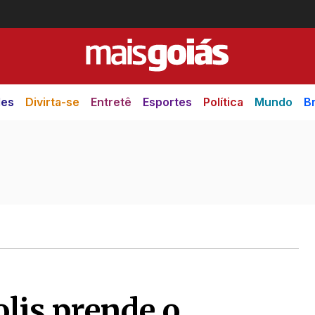
des
Divirta-se
Entretê
Esportes
Política
Mundo
Br
lis prende o