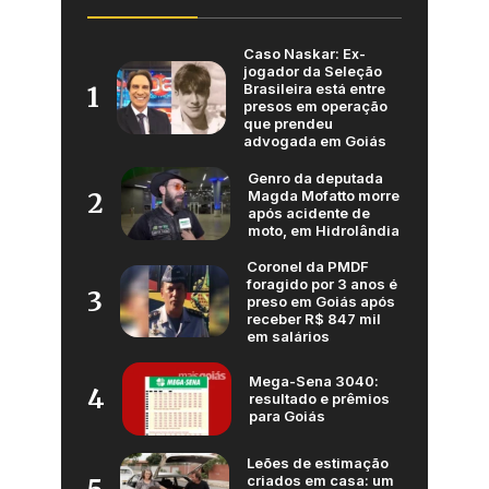
Caso Naskar: Ex-
jogador da Seleção
Brasileira está entre
1
presos em operação
que prendeu
advogada em Goiás
Genro da deputada
Magda Mofatto morre
2
após acidente de
moto, em Hidrolândia
Coronel da PMDF
foragido por 3 anos é
3
preso em Goiás após
receber R$ 847 mil
em salários
Mega-Sena 3040:
4
resultado e prêmios
para Goiás
Leões de estimação
criados em casa: um