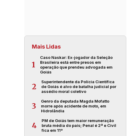
Mais Lidas
Caso Naskar: Ex-jogador da Seleção
Brasileira está entre presos em
1
operação que prendeu advogada em
Goiás
Superintendente da Polícia Científica
2
de Goiás é alvo de batalha judicial por
assédio moral coletivo
Genro da deputada Magda Mofatto
3
morre após acidente de moto, em
Hidrolândia
PM de Goiás tem maior remuneração
4
bruta média do país; Penal é 2ª e Civil
fica em 11º