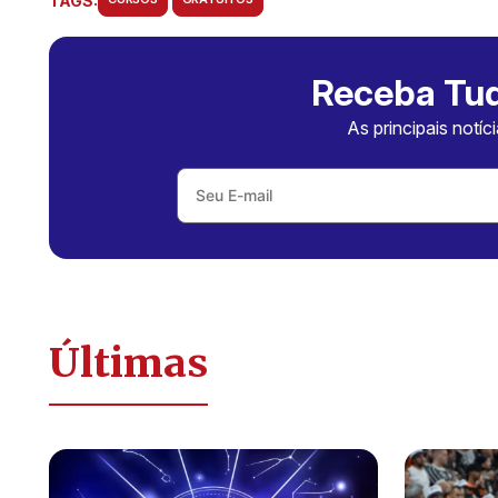
TAGS:
Receba Tud
As principais notíc
Últimas