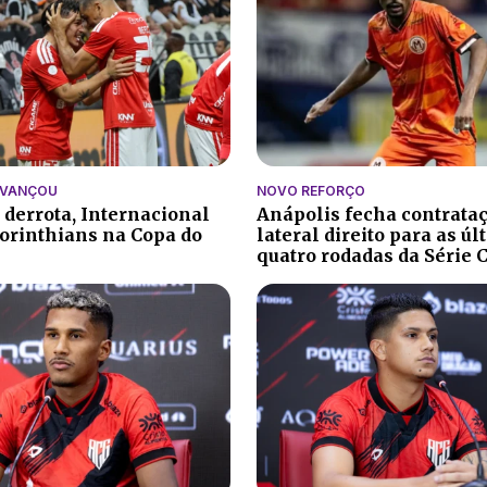
AVANÇOU
NOVO REFORÇO
 derrota, Internacional
Anápolis fecha contrata
orinthians na Copa do
lateral direito para as ú
quatro rodadas da Série 