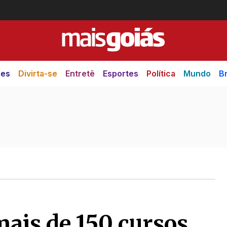
des
Divirta-se
Entretê
Esportes
Política
Mundo
Br
mais de 150 cursos