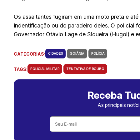
Os assaltantes fugiram em uma moto preta e at
indentificação ou do paradeiro deles. O policial
Governador Otávio Lage de Siqueira (Hugol) e es
CATEGORIAS:
CIDADES
GOIÂNIA
POLÍCIA
TAGS:
POLICIAL MILITAR
TENTATIVA DE ROUBO
Receba Tud
As principais notíc