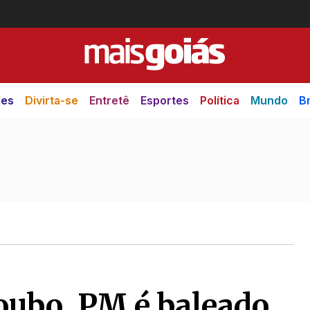
des
Divirta-se
Entretê
Esportes
Política
Mundo
Br
roubo, PM é baleado