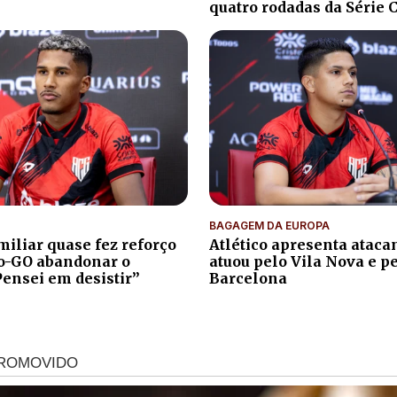
quatro rodadas da Série 
BAGAGEM DA EUROPA
iliar quase fez reforço
Atlético apresenta atacan
co-GO abandonar o
atuou pelo Vila Nova e p
Pensei em desistir”
Barcelona