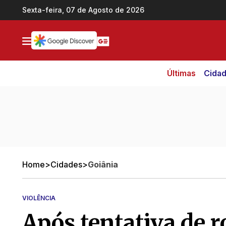
Ir direto pro conteúdo
Sexta-feira, 07 de Agosto de 2026
Últimas
Cida
Home
>
Cidades
>
Goiânia
VIOLÊNCIA
Após tentativa de 