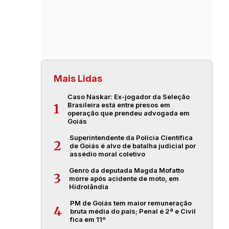
Mais Lidas
Caso Naskar: Ex-jogador da Seleção
Brasileira está entre presos em
1
operação que prendeu advogada em
Goiás
Superintendente da Polícia Científica
2
de Goiás é alvo de batalha judicial por
assédio moral coletivo
Genro da deputada Magda Mofatto
3
morre após acidente de moto, em
Hidrolândia
PM de Goiás tem maior remuneração
4
bruta média do país; Penal é 2ª e Civil
fica em 11º