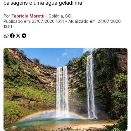
paisagens e uma água geladinha
Por
Fabricio Moretti
- Goiânia, GO
Ir direto pra matéria
Publicado em:
23/07/2026 16:11
• Atualizado em:
24/07/2026
13:51