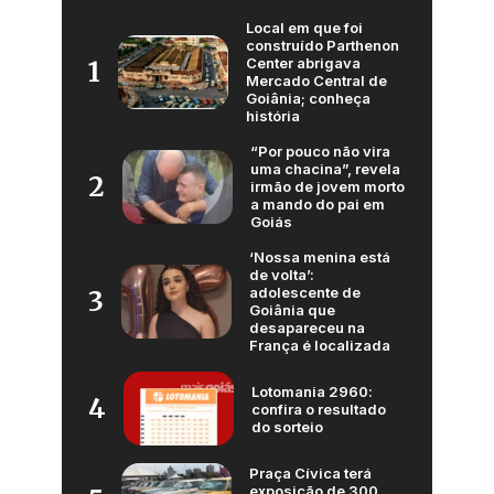
Local em que foi
construído Parthenon
Center abrigava
1
Mercado Central de
Goiânia; conheça
história
“Por pouco não vira
uma chacina”, revela
2
irmão de jovem morto
a mando do pai em
Goiás
‘Nossa menina está
de volta’:
adolescente de
3
Goiânia que
desapareceu na
França é localizada
Lotomania 2960:
4
confira o resultado
do sorteio
Praça Cívica terá
exposição de 300