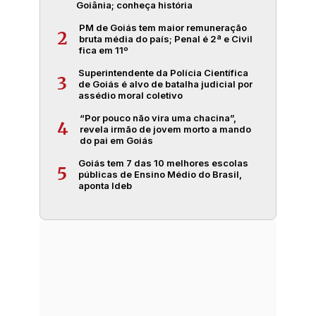
Goiânia; conheça história
PM de Goiás tem maior remuneração
2
bruta média do país; Penal é 2ª e Civil
fica em 11º
Superintendente da Polícia Científica
3
de Goiás é alvo de batalha judicial por
assédio moral coletivo
“Por pouco não vira uma chacina”,
4
revela irmão de jovem morto a mando
do pai em Goiás
Goiás tem 7 das 10 melhores escolas
5
públicas de Ensino Médio do Brasil,
aponta Ideb