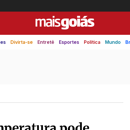
des
Divirta-se
Entretê
Esportes
Política
Mundo
Br
mperatura pode