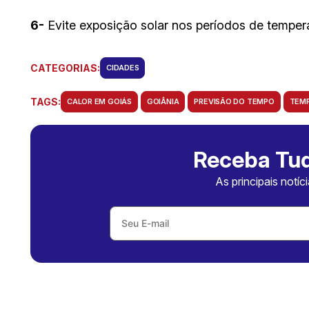
6-
Evite exposição solar nos períodos de temper
CATEGORIAS:
CIDADES
TAGS:
CALOR EM GOIÁS
GOIÂNIA
PREVISÃO DO TEMPO
TEMP
Receba Tud
As principais notíc