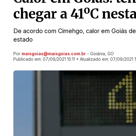
chegar a 41ºC nesta
De acordo com Cimehgo, calor em Goiás dev
estado
Por
maisgoias@maisgoias.com.br
- Goiânia, GO
Ir direto pra matéria
Publicado em:
07/09/2021 15:11
• Atualizado em:
07/09/2021 