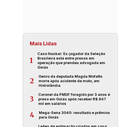
Mais Lidas
Caso Naskar: Ex-jogador da Seleção
Brasileira está entre presos em
1
operação que prendeu advogada em
Goiás
Genro da deputada Magda Mofatto
2
morre após acidente de moto, em
Hidrolândia
Coronel da PMDF foragido por 3 anos é
3
preso em Goiás após receber R$ 847
mil em salários
Mega-Sena 3040: resultado e prêmios
4
para Goiás
Leões de estimação criados em casa: