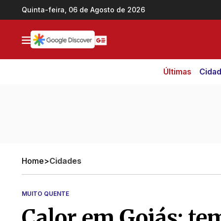
Ir direto pro conteúdo
Quinta-feira, 06 de Agosto de 2026
Últimas
Cida
Home
>
Cidades
MUITO QUENTE
Calor em Goiás: te