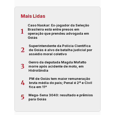
Mais Lidas
Caso Naskar: Ex-jogador da Seleção
Brasileira está entre presos em
1
operação que prendeu advogada em
Goiás
Superintendente da Polícia Científica
2
de Goiás é alvo de batalha judicial por
assédio moral coletivo
Genro da deputada Magda Mofatto
3
morre após acidente de moto, em
Hidrolândia
PM de Goiás tem maior remuneração
4
bruta média do país; Penal é 2ª e Civil
fica em 11º
Mega-Sena 3040: resultado e prêmios
5
para Goiás