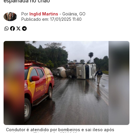
espalhada no chão
Por
Inglid Martins
- Goiânia, GO
Ir direto pra matéria
Publicado em:
17/01/2025 11:40
Condutor é atendido por bombeiros e sai ileso após