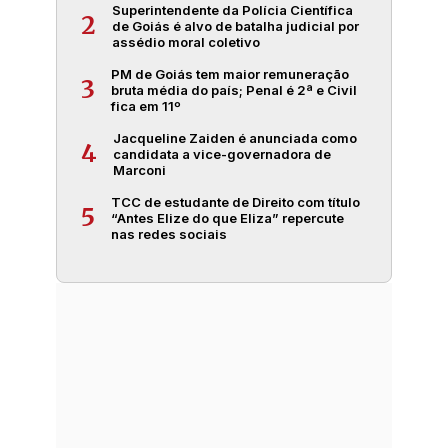
Superintendente da Polícia Científica
2
de Goiás é alvo de batalha judicial por
assédio moral coletivo
PM de Goiás tem maior remuneração
3
bruta média do país; Penal é 2ª e Civil
fica em 11º
Jacqueline Zaiden é anunciada como
4
candidata a vice-governadora de
Marconi
TCC de estudante de Direito com título
5
“Antes Elize do que Eliza” repercute
nas redes sociais