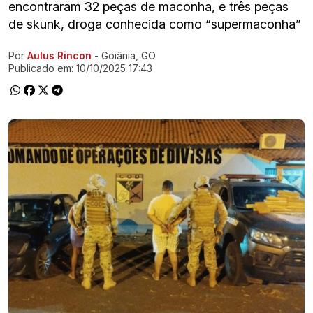
encontraram 32 peças de maconha, e três peças
de skunk, droga conhecida como “supermaconha”
Por
Aulus Rincon
- Goiânia, GO
Ir direto pra matéria
Publicado em:
10/10/2025 17:43