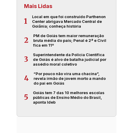
Mais Lidas
Local em que foi construído Parthenon
1
Center abrigava Mercado Central de
Goiânia; conheça história
PM de Goiás tem maior remuneração
2
bruta média do país; Penal é 2ª e Civil
fica em 11º
Superintendente da Polícia Científica
3
de Goiás é alvo de batalha judicial por
assédio moral coletivo
“Por pouco não vira uma chacina”,
4
revela irmão de jovem morto a mando
do pai em Goiás
Goiás tem 7 das 10 melhores escolas
5
públicas de Ensino Médio do Brasil,
aponta Ideb