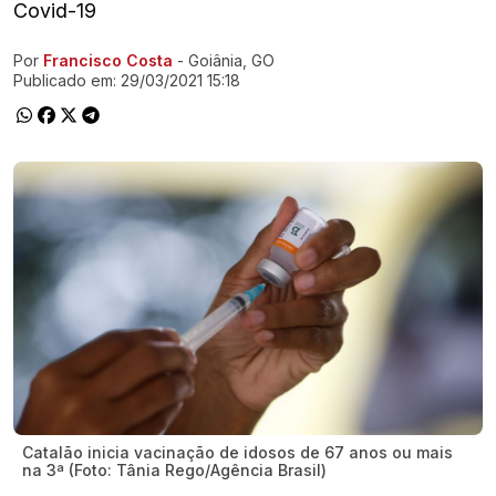
Covid-19
Por
Francisco Costa
- Goiânia, GO
Ir direto pra matéria
Publicado em:
29/03/2021 15:18
Catalão inicia vacinação de idosos de 67 anos ou mais
na 3ª (Foto: Tânia Rego/Agência Brasil)