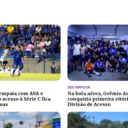
DEU RAPOSA
 empata com ASA e
Na bola aérea, Grêmio A
 acesso à Série C fica
conquista primeira vitór
oas
Divisão de Acesso