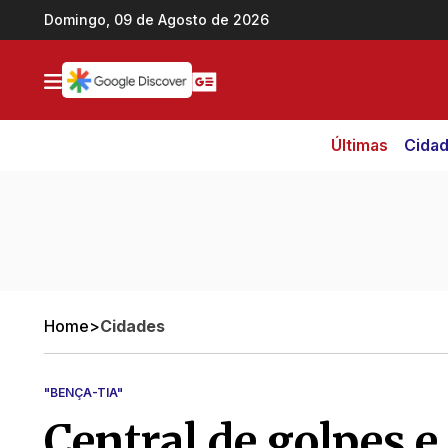
Ir direto pro conteúdo
Domingo, 09 de Agosto de 2026
Últimas
Cida
Home
>
Cidades
"BENÇA-TIA"
Central de golpes e