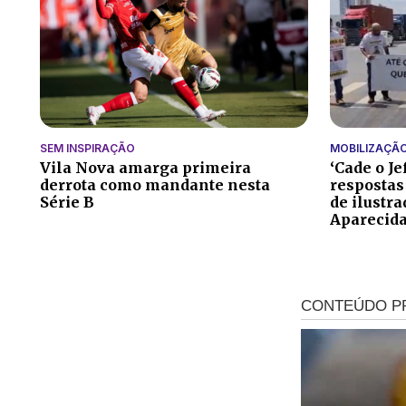
SEM INSPIRAÇÃO
MOBILIZAÇÃ
Vila Nova amarga primeira
‘Cade o Je
derrota como mandante nesta
respostas
Série B
de ilustr
Aparecid