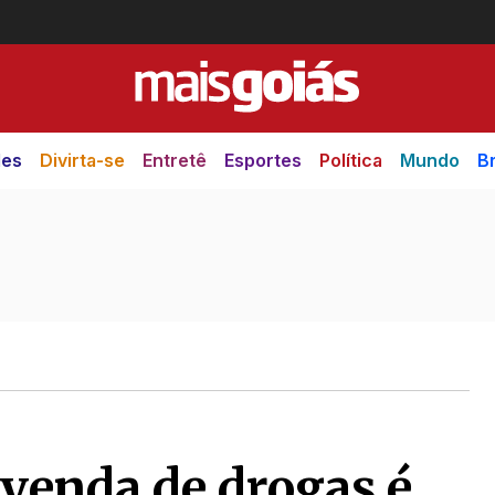
des
Divirta-se
Entretê
Esportes
Política
Mundo
Br
 venda de drogas é