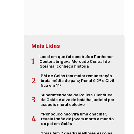
Mais Lidas
Local em que foi construído Parthenon
1
Center abrigava Mercado Central de
Goiânia; conheça história
PM de Goiás tem maior remuneração
2
bruta média do país; Penal é 2ª e Civil
fica em 11º
Superintendente da Polícia Científica
3
de Goiás é alvo de batalha judicial por
assédio moral coletivo
“Por pouco não vira uma chacina”,
4
revela irmão de jovem morto a mando
do pai em Goiás
Goiás tem 7 das 10 melhores escolas