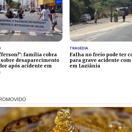
O
TRAGÉDIA
fferson?’: família cobra
Falha no freio pode ter c
 sobre desaparecimento
para grave acidente com
ador após acidente em
em Luziânia
a