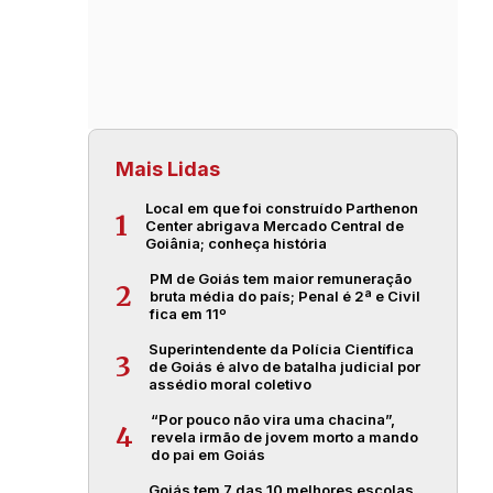
Mais Lidas
Local em que foi construído Parthenon
1
Center abrigava Mercado Central de
Goiânia; conheça história
PM de Goiás tem maior remuneração
2
bruta média do país; Penal é 2ª e Civil
fica em 11º
Superintendente da Polícia Científica
3
de Goiás é alvo de batalha judicial por
assédio moral coletivo
“Por pouco não vira uma chacina”,
4
revela irmão de jovem morto a mando
do pai em Goiás
Goiás tem 7 das 10 melhores escolas