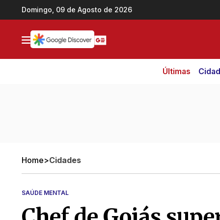
Ir direto pro conteúdo
Domingo, 09 de Agosto de 2026
Últimas
Cida
Home
>
Cidades
SAÚDE MENTAL
Chef de Goiás supe