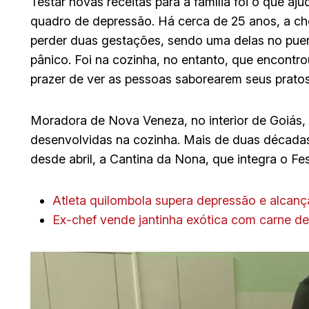
Testar novas receitas para a família foi o que aj
quadro de depressão. Há cerca de 25 anos, a che
perder duas gestações, sendo uma delas no puerp
pânico. Foi na cozinha, no entanto, que encont
prazer de ver as pessoas saborearem seus pratos 
Moradora de Nova Veneza, no interior de Goiás, 
desenvolvidas na cozinha. Mais de duas décadas 
desde abril, a Cantina da Nona, que integra o Fest
Atleta quilombola supera depressão e alcan
Ex-chef vende jantinha exótica com carne de