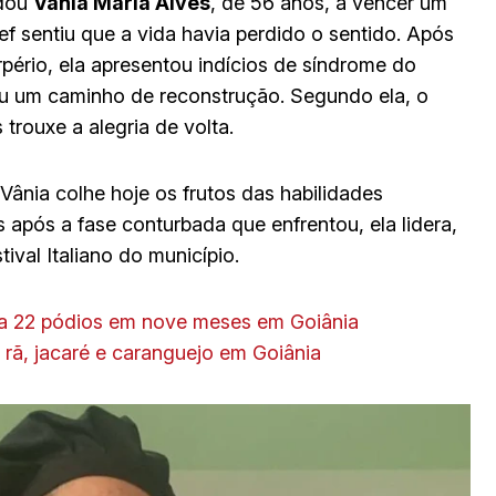
udou
Vânia Maria Alves
, de 56 anos, a vencer um
f sentiu que a vida havia perdido o sentido. Após
ério, ela apresentou indícios de síndrome do
rou um caminho de reconstrução. Segundo ela, o
trouxe a alegria de volta.
Vânia colhe hoje os frutos das habilidades
após a fase conturbada que enfrentou, ela lidera,
ival Italiano do município.
ça 22 pódios em nove meses em Goiânia
 rã, jacaré e caranguejo em Goiânia