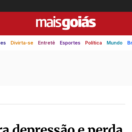
des
Divirta-se
Entretê
Esportes
Política
Mundo
Br
ra depressão e perda