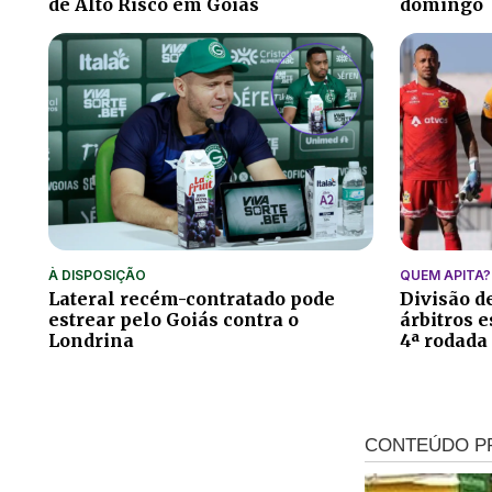
de Alto Risco em Goiás
domingo
À DISPOSIÇÃO
QUEM APITA?
Lateral recém-contratado pode
Divisão de
estrear pelo Goiás contra o
árbitros e
Londrina
4ª rodada