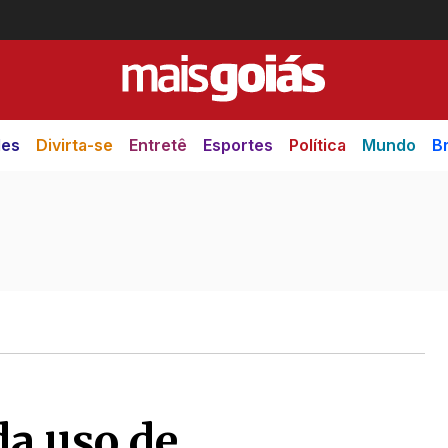
des
Divirta-se
Entretê
Esportes
Política
Mundo
Br
a uso de