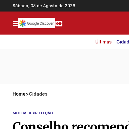
Ir direto pro conteúdo
Sábado, 08 de Agosto de 2026
Últimas
Cida
Home
>
Cidades
MEDIDA DE PROTEÇÃO
Conselho recomend