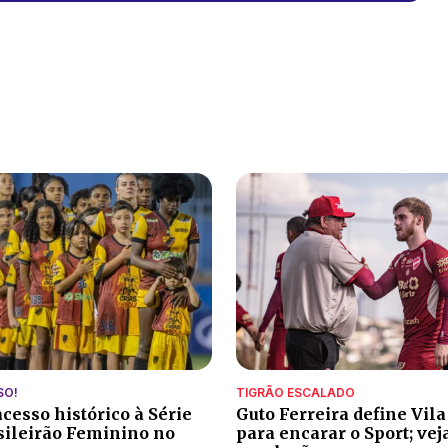
SO!
TIGRÃO ESCALADO
cesso histórico à Série
Guto Ferreira define Vil
sileirão Feminino no
para encarar o Sport; vej