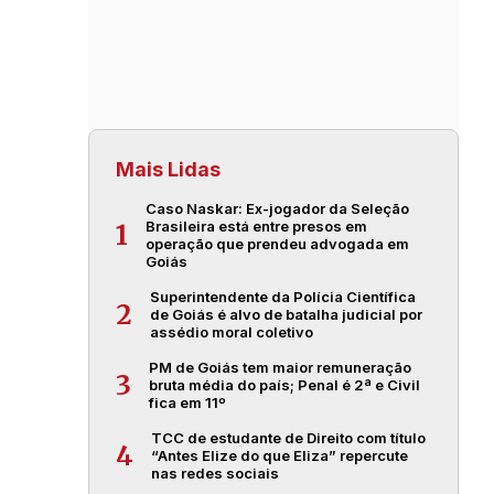
Mais Lidas
Caso Naskar: Ex-jogador da Seleção
Brasileira está entre presos em
1
operação que prendeu advogada em
Goiás
Superintendente da Polícia Científica
2
de Goiás é alvo de batalha judicial por
assédio moral coletivo
PM de Goiás tem maior remuneração
3
bruta média do país; Penal é 2ª e Civil
fica em 11º
TCC de estudante de Direito com título
4
“Antes Elize do que Eliza” repercute
nas redes sociais