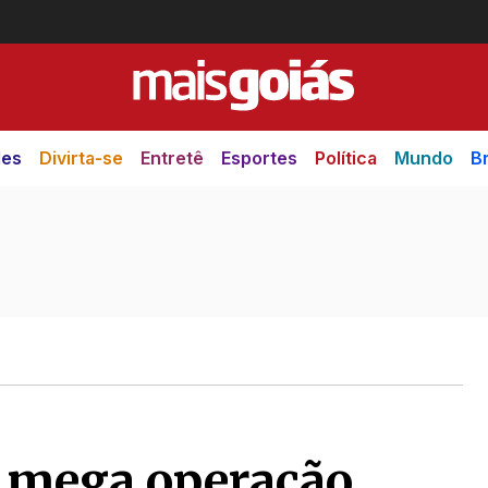
des
Divirta-se
Entretê
Esportes
Política
Mundo
Br
a mega operação