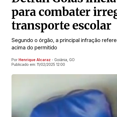
para combater irre
transporte escolar
Segundo o órgão, a principal infração refer
acima do permitido
Por
Henrique Alcaraz
- Goiânia, GO
Ir direto pra matéria
Publicado em:
11/02/2025 12:00