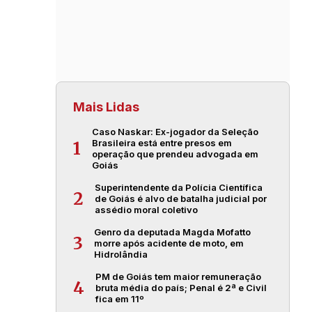
Mais Lidas
Caso Naskar: Ex-jogador da Seleção
Brasileira está entre presos em
1
operação que prendeu advogada em
Goiás
Superintendente da Polícia Científica
2
de Goiás é alvo de batalha judicial por
assédio moral coletivo
Genro da deputada Magda Mofatto
3
morre após acidente de moto, em
Hidrolândia
PM de Goiás tem maior remuneração
4
bruta média do país; Penal é 2ª e Civil
fica em 11º