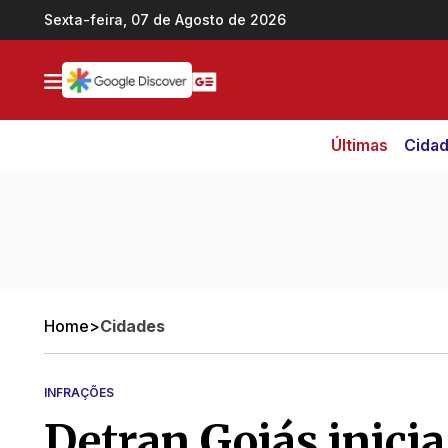
Ir direto pro conteúdo
Sexta-feira, 07 de Agosto de 2026
Últimas
Cida
Home
>
Cidades
INFRAÇÕES
Detran Goiás inici