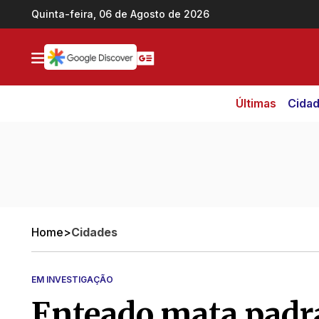
Ir direto pro conteúdo
Quinta-feira, 06 de Agosto de 2026
Últimas
Cida
Home
>
Cidades
EM INVESTIGAÇÃO
Enteado mata padr