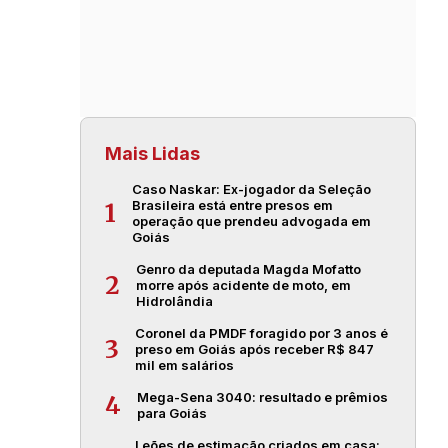
Mais Lidas
Caso Naskar: Ex-jogador da Seleção
Brasileira está entre presos em
1
operação que prendeu advogada em
Goiás
Genro da deputada Magda Mofatto
2
morre após acidente de moto, em
Hidrolândia
Coronel da PMDF foragido por 3 anos é
3
preso em Goiás após receber R$ 847
mil em salários
Mega-Sena 3040: resultado e prêmios
4
para Goiás
Leões de estimação criados em casa: