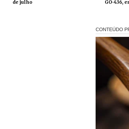
de julho
GO-436, e