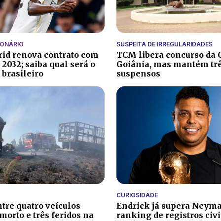
IONÁRIO
SUSPEITA DE IRREGULARIDADES
id renova contrato com
TCM libera concurso da
é 2032; saiba qual será o
Goiânia, mas mantém trê
 brasileiro
suspensos
CURIOSIDADE
ntre quatro veículos
Endrick já supera Neyma
morto e três feridos na
ranking de registros civ