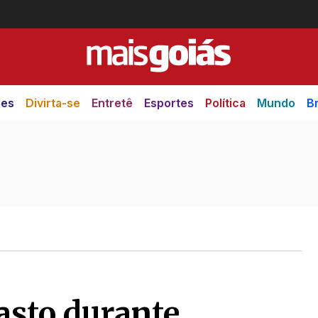
des
Divirta-se
Entretê
Esportes
Política
Mundo
Br
asto durante