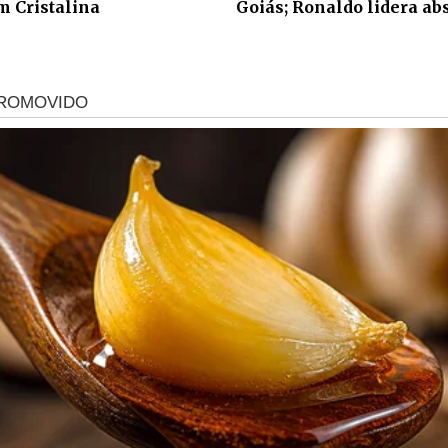
m Cristalina
Goiás; Ronaldo lidera ab