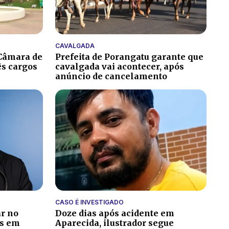
CAVALGADA
 Câmara de
Prefeita de Porangatu garante que
s cargos
cavalgada vai acontecer, após
anúncio de cancelamento
CASO É INVESTIGADO
r no
Doze dias após acidente em
is em
Aparecida, ilustrador segue