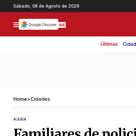
Ir direto pro conteúdo
Sábado, 08 de Agosto de 2026
Últimas
Cida
Home
>
Cidades
AJUDA
Familiares de polic