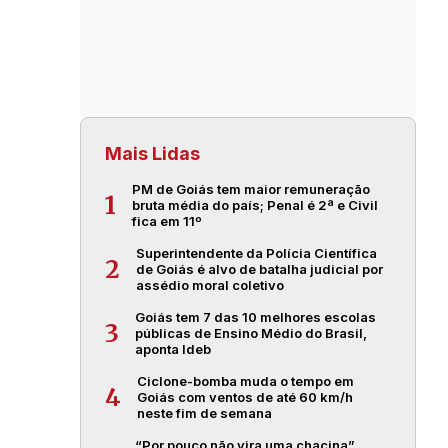
Mais Lidas
PM de Goiás tem maior remuneração
1
bruta média do país; Penal é 2ª e Civil
fica em 11º
Superintendente da Polícia Científica
2
de Goiás é alvo de batalha judicial por
assédio moral coletivo
Goiás tem 7 das 10 melhores escolas
3
públicas de Ensino Médio do Brasil,
aponta Ideb
Ciclone-bomba muda o tempo em
4
Goiás com ventos de até 60 km/h
neste fim de semana
“Por pouco não vira uma chacina”,