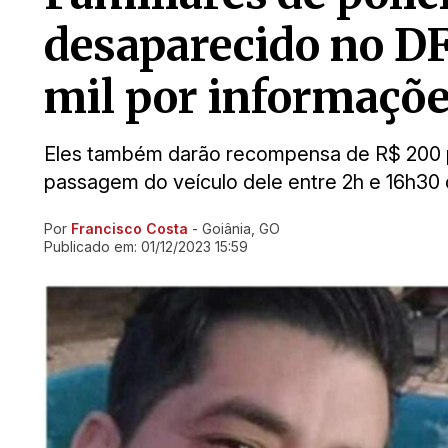
desaparecido no D
mil por informaçõ
Eles também darão recompensa de R$ 200 p
passagem do veículo dele entre 2h e 16h30
Por
Francisco Costa
- Goiânia, GO
Ir direto pra matéria
Publicado em:
01/12/2023 15:59