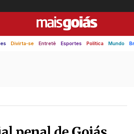
des
Divirta-se
Entretê
Esportes
Política
Mundo
Br
ial penal de Goiás