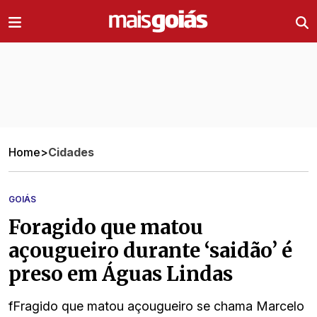
Ir direto pro conteúdo
Home
>
Cidades
GOIÁS
Foragido que matou
açougueiro durante ‘saidão’ é
preso em Águas Lindas
fFragido que matou açougueiro se chama Marcelo