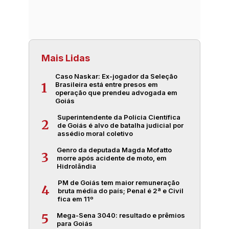
Mais Lidas
Caso Naskar: Ex-jogador da Seleção
Brasileira está entre presos em
1
operação que prendeu advogada em
Goiás
Superintendente da Polícia Científica
2
de Goiás é alvo de batalha judicial por
assédio moral coletivo
Genro da deputada Magda Mofatto
3
morre após acidente de moto, em
Hidrolândia
PM de Goiás tem maior remuneração
4
bruta média do país; Penal é 2ª e Civil
fica em 11º
Mega-Sena 3040: resultado e prêmios
5
para Goiás