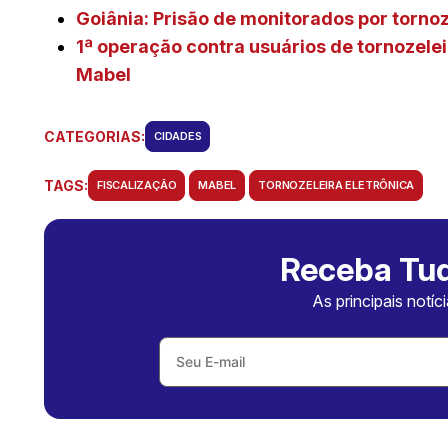
Goiânia: Prisão de monitorados por tornoz
1ª operação contra usuários de tornozele
Mabel
CATEGORIAS:
CIDADES
TAGS:
FISCALIZAÇÃO
MABEL
TORNOZELEIRA ELETRÔNICA
Receba Tud
As principais notíc