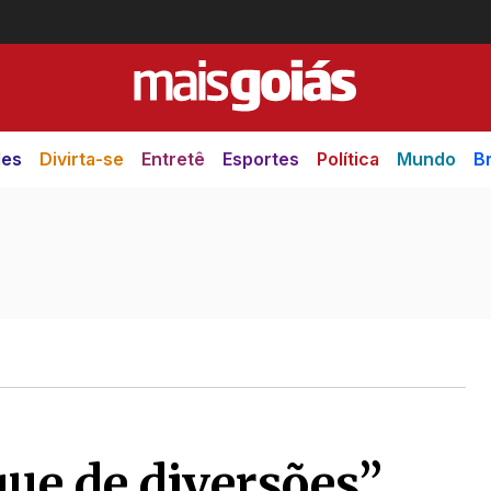
des
Divirta-se
Entretê
Esportes
Política
Mundo
Br
ue de diversões”,