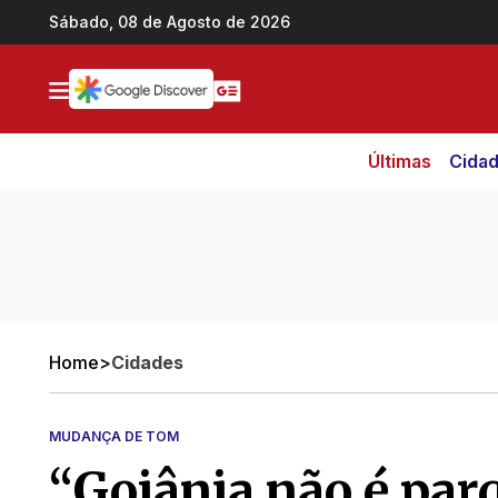
Ir direto pro conteúdo
Sábado, 08 de Agosto de 2026
Últimas
Cida
Home
>
Cidades
MUDANÇA DE TOM
“Goiânia não é parq