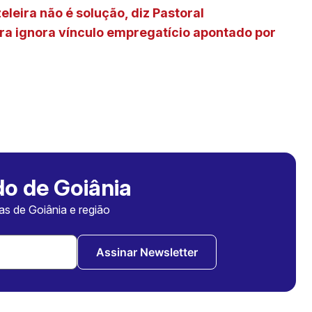
eleira não é solução, diz Pastoral
ira ignora vínculo empregatício apontado por
o de Goiânia
ias de Goiânia e região
Assinar Newsletter