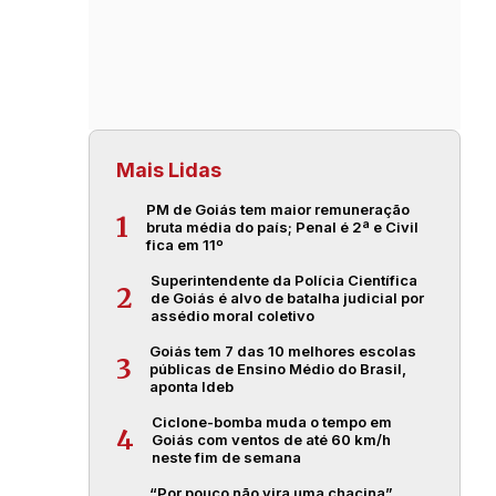
Mais Lidas
PM de Goiás tem maior remuneração
1
bruta média do país; Penal é 2ª e Civil
fica em 11º
Superintendente da Polícia Científica
2
de Goiás é alvo de batalha judicial por
assédio moral coletivo
Goiás tem 7 das 10 melhores escolas
3
públicas de Ensino Médio do Brasil,
aponta Ideb
Ciclone-bomba muda o tempo em
4
Goiás com ventos de até 60 km/h
neste fim de semana
“Por pouco não vira uma chacina”,