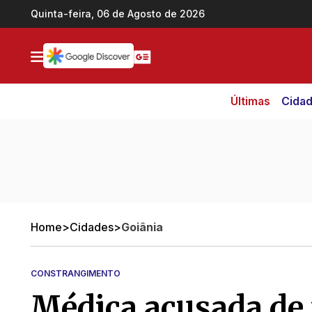
Ir direto pro conteúdo
Quinta-feira, 06 de Agosto de 2026
Últimas
Cida
Home
>
Cidades
>
Goiânia
CONSTRANGIMENTO
Médica acusada de 