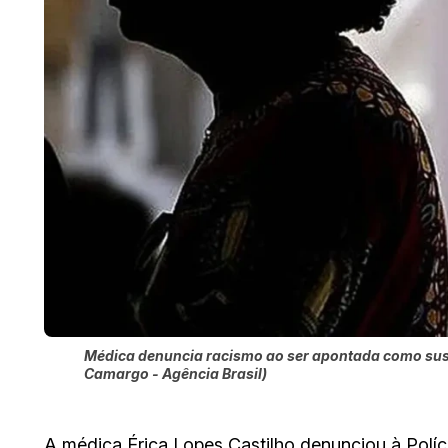
Médica denuncia racismo ao ser apontada como susp
Camargo - Agência Brasil)
A médica Érica Lopes Castilho denunciou à Políc