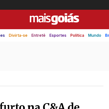
des
Divirta-se
Entretê
Esportes
Política
Mundo
Br
furto na C&A de