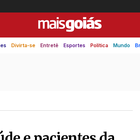
des
Divirta-se
Entretê
Esportes
Política
Mundo
Br
úde e pacientes da