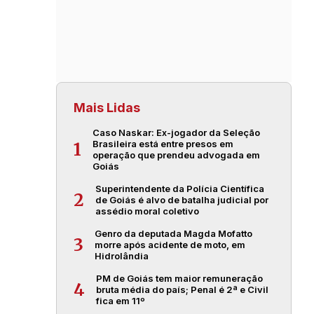
Mais Lidas
Caso Naskar: Ex-jogador da Seleção
Brasileira está entre presos em
1
operação que prendeu advogada em
Goiás
Superintendente da Polícia Científica
2
de Goiás é alvo de batalha judicial por
assédio moral coletivo
Genro da deputada Magda Mofatto
3
morre após acidente de moto, em
Hidrolândia
PM de Goiás tem maior remuneração
4
bruta média do país; Penal é 2ª e Civil
fica em 11º