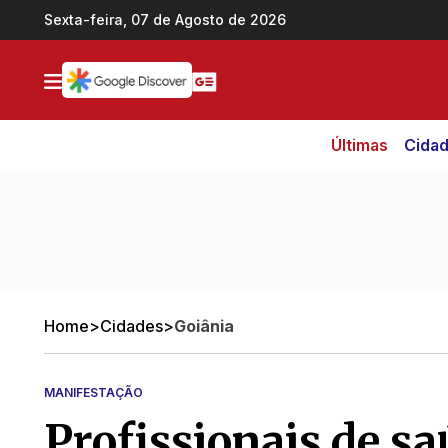
Ir direto pro conteúdo
Sexta-feira, 07 de Agosto de 2026
Últimas
Cida
Home
>
Cidades
>
Goiânia
MANIFESTAÇÃO
Profissionais de sa