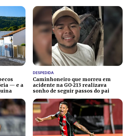
DESPEDIDA
becos
Caminhoneiro que morreu em
ria — e a
acidente na GO-213 realizava
quina
sonho de seguir passos do pai