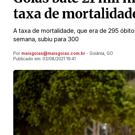
taxa de mortalida
A taxa de mortalidade, que era de 295 óbitos
semana, subiu para 300
Por
maisgoias@maisgoias.com.br
- Goiânia, GO
Ir direto pra matéria
Publicado em:
03/08/2021 19:41