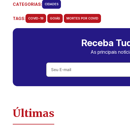
CATEGORIAS:
CIDADES
TAGS:
COVID-19
GOIÁS
MORTES POR COVID
Receba Tud
As principais notíc
Últimas