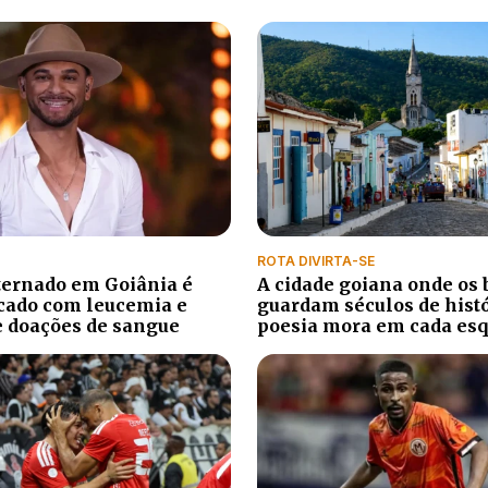
ROTA DIVIRTA-SE
ternado em Goiânia é
A cidade goiana onde os 
cado com leucemia e
guardam séculos de histó
e doações de sangue
poesia mora em cada es