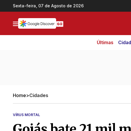
Ir direto pro conteúdo
Sexta-feira, 07 de Agosto de 2026
Últimas
Cida
Home
>
Cidades
VÍRUS MORTAL
Goiás bate 21 mil m