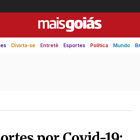
des
Divirta-se
Entretê
Esportes
Política
Mundo
Br
ortes por Covid-19;