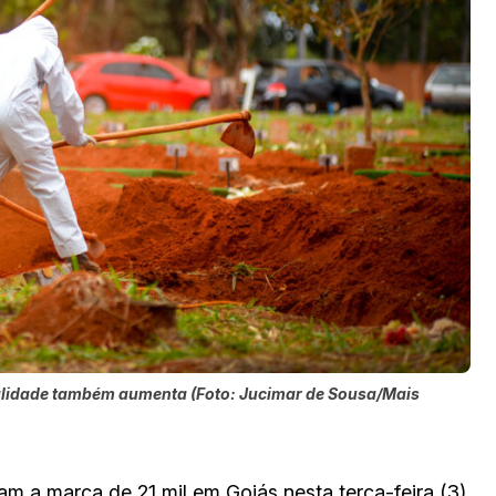
rtalidade também aumenta (Foto: Jucimar de Sousa/Mais
m a marca de 21 mil em Goiás nesta terça-feira (3).