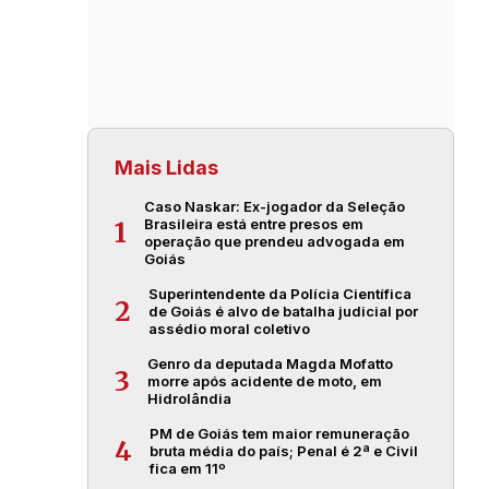
Mais Lidas
Caso Naskar: Ex-jogador da Seleção
Brasileira está entre presos em
1
operação que prendeu advogada em
Goiás
Superintendente da Polícia Científica
2
de Goiás é alvo de batalha judicial por
assédio moral coletivo
Genro da deputada Magda Mofatto
3
morre após acidente de moto, em
Hidrolândia
PM de Goiás tem maior remuneração
4
bruta média do país; Penal é 2ª e Civil
fica em 11º