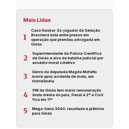
Mais Lidas
Caso Naskar: Ex-jogador da Seleção
Brasileira está entre presos em
1
operação que prendeu advogada em
Goiás
Superintendente da Polícia Científica
2
de Goiás é alvo de batalha judicial por
assédio moral coletivo
Genro da deputada Magda Mofatto
3
morre após acidente de moto, em
Hidrolândia
PM de Goiás tem maior remuneração
4
bruta média do país; Penal é 2ª e Civil
fica em 11º
Mega-Sena 3040: resultado e prêmios
5
para Goiás