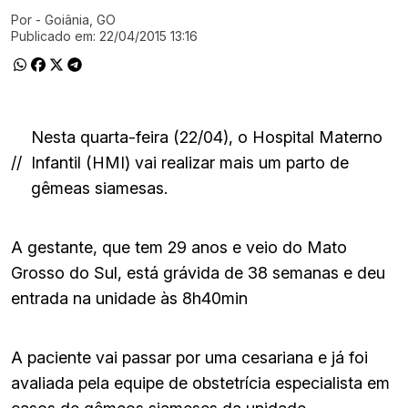
Por
- Goiânia, GO
Ir direto pra matéria
Publicado em:
22/04/2015 13:16
Nesta quarta-feira (22/04), o Hospital Materno
//
Infantil (HMI) vai realizar mais um parto de
gêmeas siamesas.
A gestante, que tem 29 anos e veio do Mato
Grosso do Sul, está grávida de 38 semanas e deu
entrada na unidade às 8h40min
A paciente vai passar por uma cesariana e já foi
avaliada pela equipe de obstetrícia especialista em