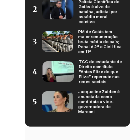
Polícia Científica de
Goiás é alvo de
2
batalha judicial por
assédio moral
coletivo
PM de Goiás tem
maior remuneração
3
bruta média do país;
Penal é 2ª e Civil fica
em 11º
TCC de estudante de
Direito com título
4
“Antes Elize do que
Eliza” repercute nas
redes sociais
Jacqueline Zaiden é
anunciada como
5
candidata a vice-
governadora de
Marconi