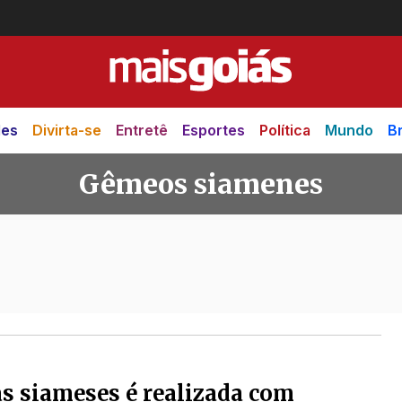
des
Divirta-se
Entretê
Esportes
Política
Mundo
Br
Gêmeos siamenes
amenes
s siameses é realizada com