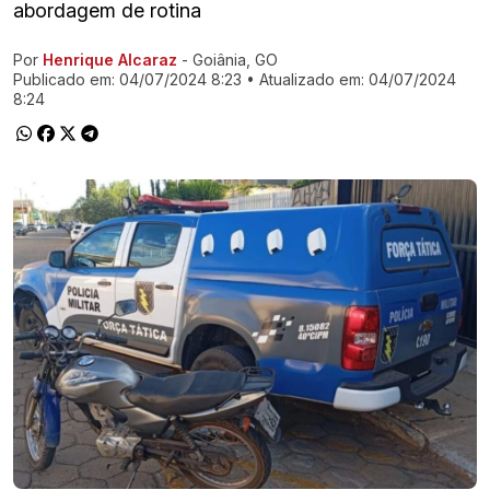
abordagem de rotina
Por
Henrique Alcaraz
- Goiânia, GO
Ir direto pra matéria
Publicado em:
04/07/2024 8:23
• Atualizado em:
04/07/2024
8:24