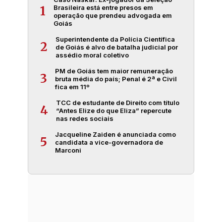
Brasileira está entre presos em
1
operação que prendeu advogada em
Goiás
Superintendente da Polícia Científica
2
de Goiás é alvo de batalha judicial por
assédio moral coletivo
PM de Goiás tem maior remuneração
3
bruta média do país; Penal é 2ª e Civil
fica em 11º
TCC de estudante de Direito com título
4
“Antes Elize do que Eliza” repercute
nas redes sociais
Jacqueline Zaiden é anunciada como
5
candidata a vice-governadora de
Marconi