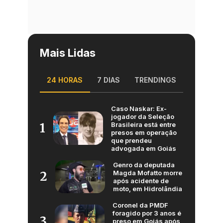
Mais Lidas
24 HORAS
7 DIAS
TRENDINGS
Caso Naskar: Ex-
jogador da Seleção
Brasileira está entre
1
presos em operação
que prendeu
advogada em Goiás
Genro da deputada
Magda Mofatto morre
2
após acidente de
moto, em Hidrolândia
Coronel da PMDF
foragido por 3 anos é
3
preso em Goiás após