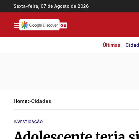
Ir direto pro conteúdo
Sexta-feira, 07 de Agosto de 2026
Últimas
Cida
Home
>
Cidades
INVESTIGAÇÃO
Adolescente teria s