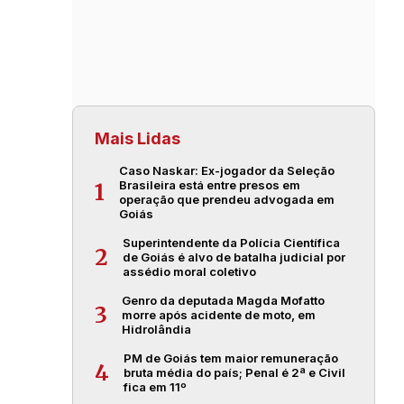
Mais Lidas
Caso Naskar: Ex-jogador da Seleção
Brasileira está entre presos em
1
operação que prendeu advogada em
Goiás
Superintendente da Polícia Científica
2
de Goiás é alvo de batalha judicial por
assédio moral coletivo
Genro da deputada Magda Mofatto
3
morre após acidente de moto, em
Hidrolândia
PM de Goiás tem maior remuneração
4
bruta média do país; Penal é 2ª e Civil
fica em 11º