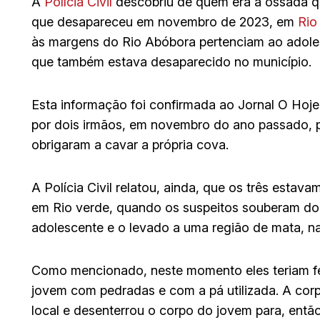
A
Polícia Civil
descobriu de quem era a ossada qu
que desapareceu em novembro de 2023, em
Rio
às margens do Rio Abóbora pertenciam ao adoles
que também estava desaparecido no município.
Esta informação foi confirmada ao Jornal O Hoj
por dois irmãos, em novembro do ano passado, po
obrigaram a cavar a própria cova.
A Polícia Civil relatou, ainda, que os três esta
em Rio verde, quando os suspeitos souberam do s
adolescente e o levado a uma região de mata, 
Como mencionado, neste momento eles teriam fei
jovem com pedradas e com a pá utilizada. A cor
local e desenterrou o corpo do jovem para, então