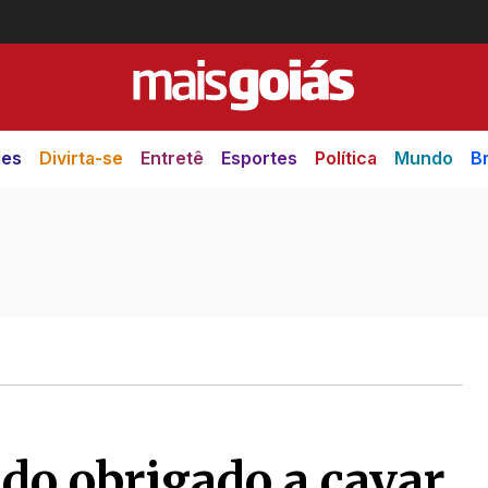
des
Divirta-se
Entretê
Esportes
Política
Mundo
Br
ido obrigado a cavar