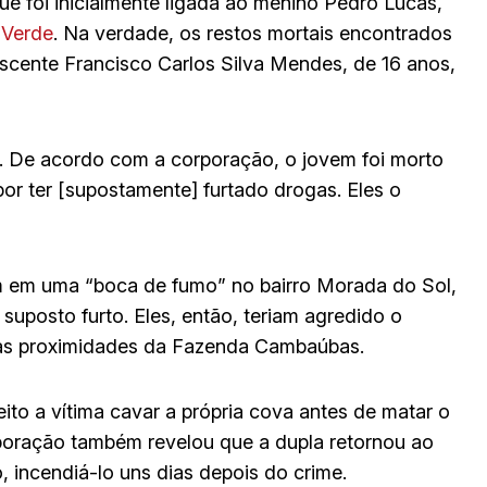
e foi inicialmente ligada ao menino Pedro Lucas,
 Verde
. Na verdade, os restos mortais encontrados
cente Francisco Carlos Silva Mendes, de 16 anos,
e. De acordo com a corporação, o jovem foi morto
r ter [supostamente] furtado drogas. Eles o
vam em uma “boca de fumo” no bairro Morada do Sol,
uposto furto. Eles, então, teriam agredido o
nas proximidades da Fazenda Cambaúbas.
to a vítima cavar a própria cova antes de matar o
poração também revelou que a dupla retornou ao
, incendiá-lo uns dias depois do crime.