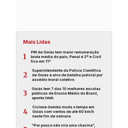
Mais Lidas
PM de Goiás tem maior remuneração
1
bruta média do país; Penal é 2ª e Civil
fica em 11º
Superintendente da Polícia Científica
2
de Goiás é alvo de batalha judicial por
assédio moral coletivo
Goiás tem 7 das 10 melhores escolas
3
públicas de Ensino Médio do Brasil,
aponta Ideb
Ciclone-bomba muda o tempo em
4
Goiás com ventos de até 60 km/h
neste fim de semana
“Por pouco não vira uma chacina”,