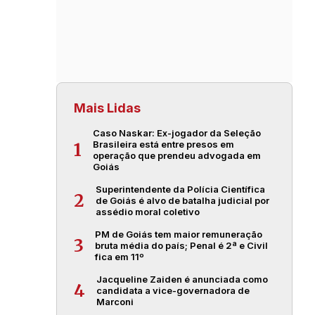
Mais Lidas
Caso Naskar: Ex-jogador da Seleção
Brasileira está entre presos em
1
operação que prendeu advogada em
Goiás
Superintendente da Polícia Científica
2
de Goiás é alvo de batalha judicial por
assédio moral coletivo
PM de Goiás tem maior remuneração
3
bruta média do país; Penal é 2ª e Civil
fica em 11º
Jacqueline Zaiden é anunciada como
4
candidata a vice-governadora de
Marconi