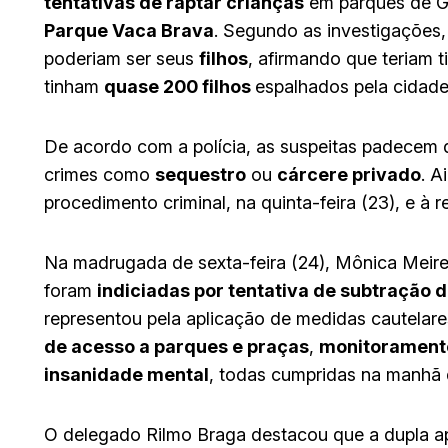
tentativas de raptar crianças
em parques de G
Parque Vaca Brava
. Segundo as investigações
poderiam ser seus
filhos
, afirmando que teriam 
tinham
quase 200 filhos
espalhados pela cidade
De acordo com a polícia, as suspeitas padecem 
crimes como
sequestro
ou
cárcere privado
. A
procedimento criminal, na quinta-feira (23), e à r
Na madrugada de sexta-feira (24), Mônica Meire
foram
indiciadas por tentativa de subtração 
representou pela aplicação de medidas cautelare
de acesso a parques e praças
,
monitoramento
insanidade mental
, todas cumpridas na manhã 
O delegado Rilmo Braga destacou que a dupla ap