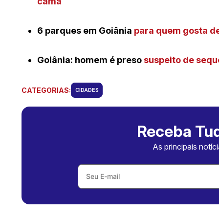
cama
6 parques em Goiânia
para quem gosta de 
Goiânia: homem é preso
suspeito de seque
CATEGORIAS:
CIDADES
Receba Tud
As principais notíc