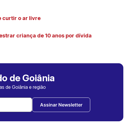
curtir o ar livre
strar criança de 10 anos por dívida
o de Goiânia
ias de Goiânia e região
Assinar Newsletter