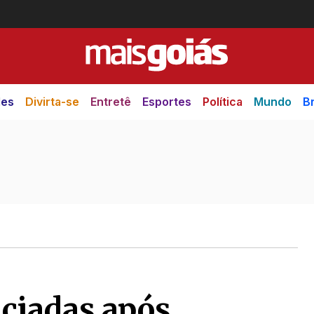
des
Divirta-se
Entretê
Esportes
Política
Mundo
Br
iciadas após