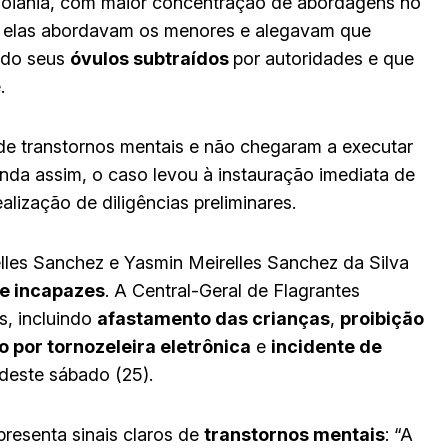
oiânia, com maior concentração de abordagens no
, elas abordavam os menores e alegavam que
tido seus
óvulos subtraídos
por autoridades e que
.
de transtornos mentais e não chegaram a executar
inda assim, o caso levou à instauração imediata de
ealização de diligências preliminares.
lles Sanchez e Yasmin Meirelles Sanchez da Silva
de incapazes
. A Central-Geral de Flagrantes
s, incluindo
afastamento das crianças
,
proibição
 por tornozeleira eletrônica
e
incidente de
deste sábado (25).
resenta sinais claros de
transtornos mentais
: “A