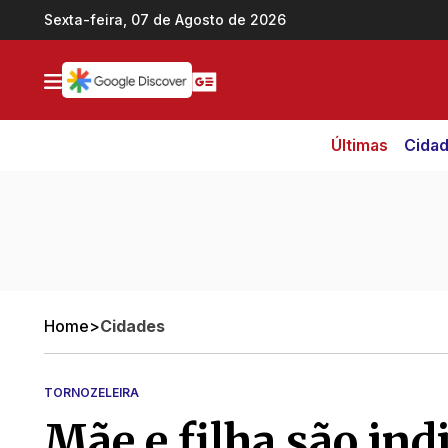
Ir direto pro conteúdo
Sexta-feira, 07 de Agosto de 2026
Últimas
Cida
Home
>
Cidades
TORNOZELEIRA
Mãe e filha são ind