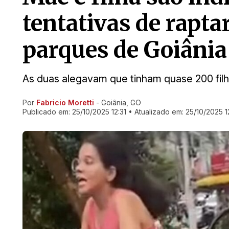
tentativas de rapta
parques de Goiânia
As duas alegavam que tinham quase 200 fil
Por
Fabricio Moretti
- Goiânia, GO
Ir direto pra matéria
Publicado em:
25/10/2025 12:31
• Atualizado em:
25/10/2025 1